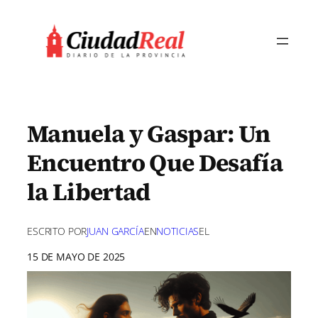
Saltar
al
contenido
Manuela y Gaspar: Un
Encuentro Que Desafía
la Libertad
ESCRITO POR
JUAN GARCÍA
EN
NOTICIAS
EL
15 DE MAYO DE 2025