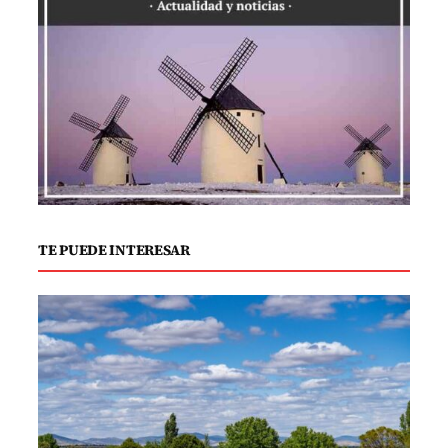
parecen destinados a un juego constante
de acercamiento y distanciamiento. El
reciente intento de Pelayo por reavivar la
llama, invitando a Marta a un viaje a
Valencia, fracasa ante la elección de ella
por Fina. Esta situación plantea dudas
sobre la viabilidad de su relación y si
están destinados a caminos divergentes.
TE PUEDE INTERESAR
Digna, enfrentándose a su propia batalla,
lucha por mantener el afecto de Teo, en
un esfuerzo que parece chocar
constantemente contra un muro de
indiferencia. El pasado con Damián
emerge como un fantasma, complicando