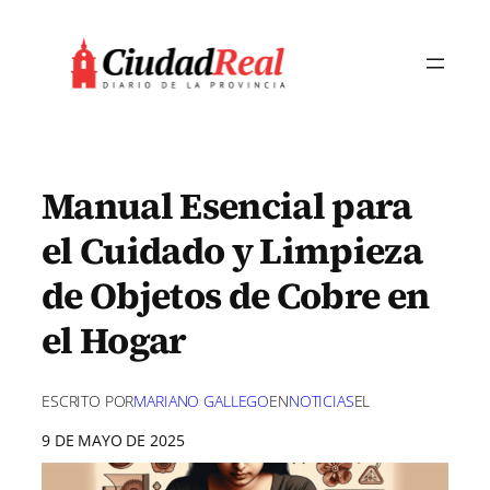
Saltar
al
contenido
Manual Esencial para
el Cuidado y Limpieza
de Objetos de Cobre en
el Hogar
ESCRITO POR
MARIANO GALLEGO
EN
NOTICIAS
EL
9 DE MAYO DE 2025