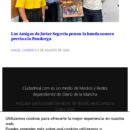
Los Amigos de Javier Segovia ponen la banda sonora
previa a la Pandorga
ANGEL CARRERO
|
3 DE AGOSTO DE 2026
Ciudadreal.com es un medio de Medios y Redes
dependiente de Diario de la Mancha
Artículos patrocinados
Servicios de diseño web
Contacto
Sobre MyR
Utilizamos cookies para ofrecerte la mejor experiencia en nuestra
web.
© 1995-2026 Color Vivo Internet. Otros contenidos se cita fuente.
Puedes aprender más sobre qué cookies utilizamos o