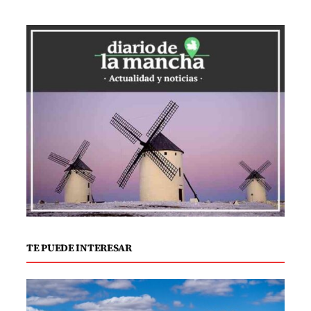
cobre su lustre original.
Otra alternativa eficaz implica el uso de
jugo de limón y bicarbonato de sodio. Se
exprime un limón y se mezcla su jugo con
una cucharada de bicarbonato para
crear una pasta. Al aplicarla sobre el
cobre, no solo se eliminan las manchas,
sino que también se resalta un brillo
natural, ofreciendo un resultado
impresionante.
TE PUEDE INTERESAR
Si se prefieren opciones comerciales,
existen limpiadores específicos para
cobre. Es crucial seguir las instrucciones