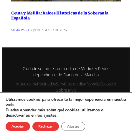
Ceuta y Melilla: Raíces Históricas de la Soberanía
Española
SILVIA PASTOR
|
9 DE AGOSTO DE 2026
Ciudadreal.com es un medio de Medios y Redes
dependiente de Diario de la Mancha
Artículos patrocinados
Servicios de diseño web
Contacto
Sobre MyR
Utilizamos cookies para ofrecerte la mejor experiencia en nuestra
web.
© 1995-2026 Color Vivo Internet. Otros contenidos se cita fuente.
Puedes aprender más sobre qué cookies utilizamos o
desactivarlas en los
ajustes
.
Aviso Legal
Privacidad y cookies
Publicidad
Enviar notas de prensa
Contacto
Aceptar
Rechazar
Ajustes