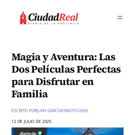
Saltar
al
contenido
Magia y Aventura: Las
Dos Películas Perfectas
para Disfrutar en
Familia
ESCRITO POR
JUAN GARCÍA
EN
NOTICIAS
EL
12 DE JULIO DE 2025