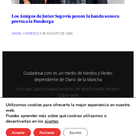
Los Amigos de Javier Segovia ponen la banda sonora
previa a la Pandorga
ANGEL CARRERO
|
3 DE AGOSTO DE 2026
Ciudadreal.com es un medio de Medios y Redes
dependiente de Diario de la Mancha
Artículos patrocinados
Servicios de diseño web
Contacto
Sobre MyR
Utilizamos cookies para ofrecerte la mejor experiencia en nuestra
web.
© 1995-2026 Color Vivo Internet. Otros contenidos se cita fuente.
Puedes aprender más sobre qué cookies utilizamos o
desactivarlas en los
ajustes
.
Aviso Legal
Privacidad y cookies
Publicidad
Enviar notas de prensa
Contacto
Aceptar
Rechazar
Ajustes