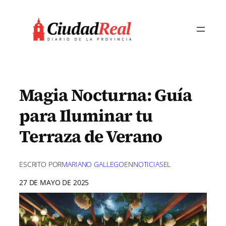
Saltar
al
contenido
Magia Nocturna: Guía
para Iluminar tu
Terraza de Verano
ESCRITO POR
MARIANO GALLEGO
EN
NOTICIAS
EL
27 DE MAYO DE 2025