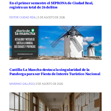
En el primer semestre el SEPRONA de Ciudad Real,
registra un total de 26 delitos
EDITOR CIUDAD REAL
|
5 DE AGOSTO DE 2026
Castilla-La Mancha destaca la singularidad de la
Pandorga para ser Fiesta de Interés Turístico Nacional
MARIANO GALLEGO
|
3 DE AGOSTO DE 2026