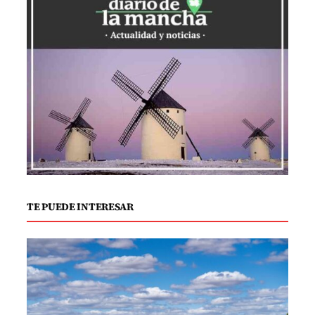
Complementando la iluminación general,
las lámparas de pie y de mesa
proporcionan luces focalizadas en áreas
específicas, como la mesa donde se sirve
la cena o se disfrutan juegos de mesa. Es
recomendable elegir modelos resistentes
a las inclemencias del tiempo para
asegurar su durabilidad durante el
verano.
TE PUEDE INTERESAR
La incorporación de luces solares es otra
opción a considerar. Además de ser
ecológicas, son fáciles de instalar ya que
no necesitan cables ni enchufes. Las