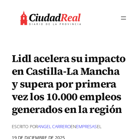
Saltar
al
contenido
Lidl acelera su impacto
en Castilla-La Mancha
y supera por primera
vez los 10.000 empleos
generados en la región
ESCRITO POR
ANGEL CARRERO
EN
EMPRESAS
EL
19 DE DICIEMBRE DE 2025