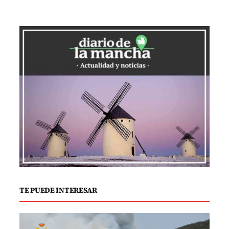
indirectos e inducidos.
Un Motor Económico en Tiempos de
Desaceleración
A pesar de un entorno económico
desafiante, Lidl ha mantenido un
crecimiento notable en la región. Su
aportación al PIB castellanomanchego
creció un 9,8% interanual, mientras que
el empleo generado aumentó un 10,5%,
reafirmando su papel como dinamizador
de la economía. El impacto directo de
TE PUEDE INTERESAR
Lidl está valorado en 29,8 millones de
euros, complementado por un impacto
indirecto de 386,3 millones y un impacto