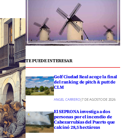
TE PUEDE INTERESAR
Golf Ciudad Real acoge la final
del ranking de pitch & putt de
CLM
ANGEL CARRERO
|
7 DE AGOSTO DE 2026
El SEPRONA investiga a dos
personas por el incendio de
Cabezarrubias del Puerto que
calcinó 28,5 hectáreas