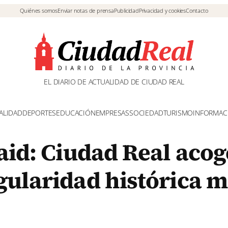
Quiénes somos
Enviar notas de prensa
Publicidad
Privacidad y cookies
Contacto
EL DIARIO DE ACTUALIDAD DE CIUDAD REAL
ALIDAD
DEPORTES
EDUCACIÓN
EMPRESAS
SOCIEDAD
TURISMO
INFORMAC
aid: Ciudad Real acog
gularidad histórica 