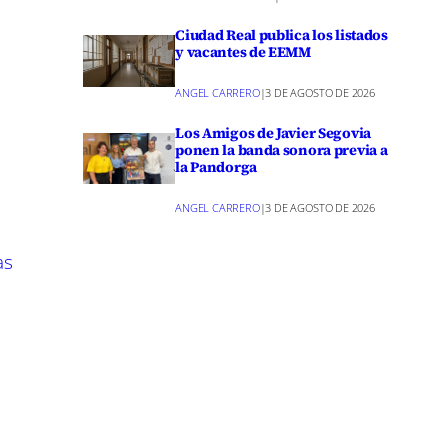
Ciudad Real publica los listados
ancha, te
y vacantes de EEMM
b. ¡No te
ANGEL CARRERO
|
3 DE AGOSTO DE 2026
Los Amigos de Javier Segovia
inkedIn
ponen la banda sonora previa a
la Pandorga
m
ANGEL CARRERO
|
3 DE AGOSTO DE 2026
as