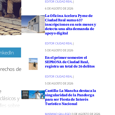
EDITOR CIUDAD REAL
|
6 DE AGOSTO DE 2026
La Oficina Acelera Pyme de
Ciudad Real suma 637
inscripciones en seis meses y
detecta una alta demanda de
apoyo digital
EDITOR CIUDAD REAL
|
5 DE AGOSTO DE 2026
inkedIn
En el primer semestre el
m
SEPRONA de Ciudad Real,
registra un total de 26 delitos
erechos de
EDITOR CIUDAD REAL
|
5 DE AGOSTO DE 2026
e
Castilla-La Mancha destaca la
singularidad de la Pandorga
clásicos y
para ser Fiesta de Interés
Turístico Nacional
lles sobre
MARIANO GALLEGO
|
3 DE AGOSTO DE 2026