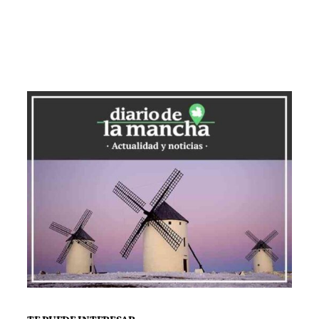
facilitar el desarrollo del evento.
Este año, Fenavin tendrá un enfoque
claramente profesional, atrayendo a
miles de compradores internacionales
de unos cien países. Entre los mercados
consolidados que estarán presentes se
encuentran Canadá, Brasil y Tailandia, y
por primera vez se sumarán países
emergentes como Vietnam, San Marino y
Mónaco. El evento prioriza el negocio y la
calidad, además de reflejar la rica
diversidad del sector vitivinícola español.
Uno de los puntos destacados de la feria