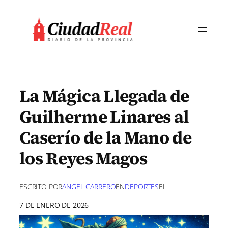
Saltar
al
contenido
La Mágica Llegada de
Guilherme Linares al
Caserío de la Mano de
los Reyes Magos
ESCRITO POR
ANGEL CARRERO
EN
DEPORTES
EL
7 DE ENERO DE 2026