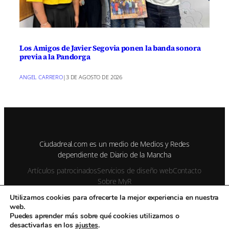
Los Amigos de Javier Segovia ponen la banda sonora
previa a la Pandorga
ANGEL CARRERO
|
3 DE AGOSTO DE 2026
Ciudadreal.com es un medio de Medios y Redes
dependiente de Diario de la Mancha
Artículos patrocinados
Servicios de diseño web
Contacto
Sobre MyR
Utilizamos cookies para ofrecerte la mejor experiencia en nuestra
web.
© 1995-2026 Color Vivo Internet. Otros contenidos se cita fuente.
Puedes aprender más sobre qué cookies utilizamos o
desactivarlas en los
ajustes
.
Aviso Legal
Privacidad y cookies
Publicidad
Enviar notas de prensa