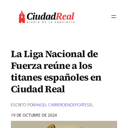
Saltar
al
contenido
La Liga Nacional de
Fuerza reúne a los
titanes españoles en
Ciudad Real
ESCRITO POR
ANGEL CARRERO
EN
DEPORTES
EL
19 DE OCTUBRE DE 2024