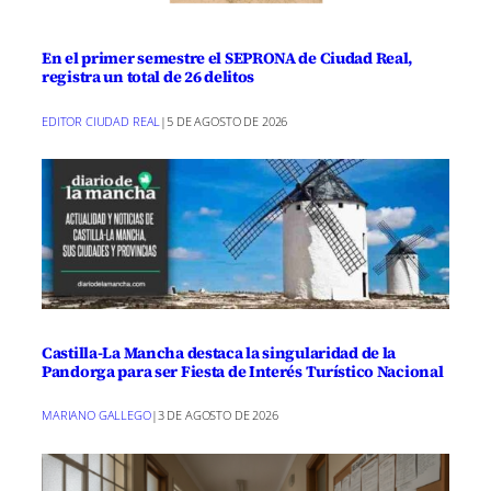
En el primer semestre el SEPRONA de Ciudad Real,
registra un total de 26 delitos
EDITOR CIUDAD REAL
|
5 DE AGOSTO DE 2026
Castilla-La Mancha destaca la singularidad de la
Pandorga para ser Fiesta de Interés Turístico Nacional
MARIANO GALLEGO
|
3 DE AGOSTO DE 2026