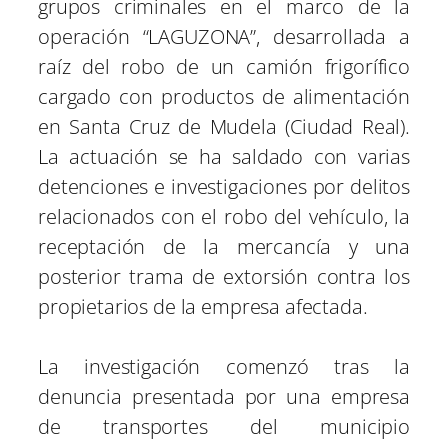
grupos criminales en el marco de la
t
t
t
t
t
t
t
o
p
a
e
I
i
i
i
i
i
i
e
k
p
m
s
n
operación “LAGUZONA”, desarrollada a
r
r
r
r
r
r
r
t
e
e
e
e
e
e
)
raíz del robo de un camión frigorífico
n
n
n
n
n
n
cargado con productos de alimentación
en Santa Cruz de Mudela (Ciudad Real).
La actuación se ha saldado con varias
detenciones e investigaciones por delitos
relacionados con el robo del vehículo, la
receptación de la mercancía y una
posterior trama de extorsión contra los
propietarios de la empresa afectada.
La investigación comenzó tras la
denuncia presentada por una empresa
de transportes del municipio