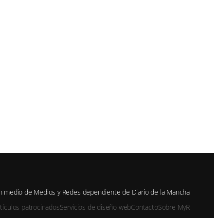
n medio de Medios y Redes dependiente de Diario de la Mancha
rtículos patrocinados
Servicios de diseño web
Contacto
Sobre MyR