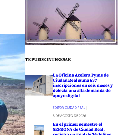
TE PUEDE INTERESAR
La Oficina Acelera Pyme de
Ciudad Real suma 637
inscripciones en seis meses y
detecta una alta demanda de
apoyo digital
EDITOR CIUDAD REAL
|
5 DE AGOSTO DE 2026
En el primer semestre el
SEPRONA de Ciudad Real,
registra un total de 26 delitos