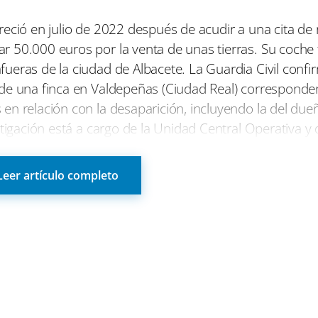
m
m
p
p
p
reció en julio de 2022 después de acudir a una cita de
a
a
a
 50.000 euros por la venta de unas tierras. Su coche
r
r
r
t
t
t
ueras de la ciudad de Albacete. La Guardia Civil conf
i
i
i
de una finca en Valdepeñas (Ciudad Real) corresponden
r
r
r
e
e
e
en relación con la desaparición, incluyendo la del due
n
n
n
tigación está a cargo de la Unidad Central Operativa y 
 del juzgado de instrucción número 2 de Manzanares. 
otro hombre en 2019 en Manzanares guarda relación con
Leer artículo completo
restos óseos en un pozo de su propiedad.
d del desaparecido Juan Miguel Isla a través de los rest
blicó primero en
Diario de Castilla-la Mancha
.
C
C
C
tsApp
Telegram
Pinterest
L
o
o
o
m
m