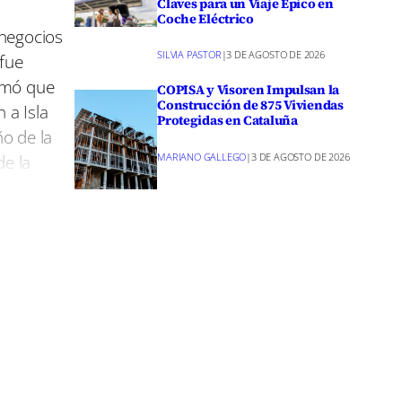
Claves para un Viaje Épico en
m
Coche Eléctrico
 negocios
SILVIA PASTOR
|
3 DE AGOSTO DE 2026
 fue
irmó que
COPISA y Visoren Impulsan la
Construcción de 875 Viviendas
 a Isla
Protegidas en Cataluña
ño de la
de la
MARIANO GALLEGO
|
3 DE AGOSTO DE 2026
La Guardia
 el mismo
os
inkedIn
m