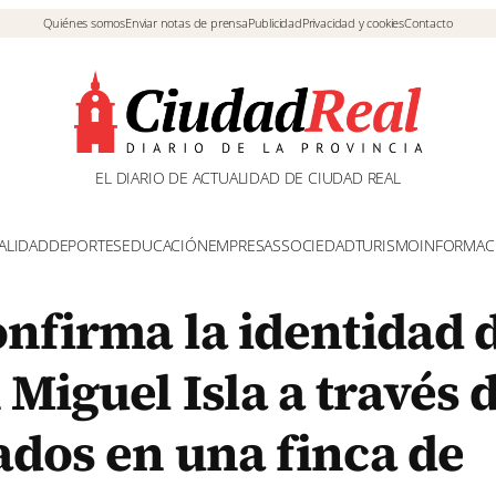
Quiénes somos
Enviar notas de prensa
Publicidad
Privacidad y cookies
Contacto
EL DIARIO DE ACTUALIDAD DE CIUDAD REAL
ALIDAD
DEPORTES
EDUCACIÓN
EMPRESAS
SOCIEDAD
TURISMO
INFORMAC
onfirma la identidad 
Miguel Isla a través 
ados en una finca de