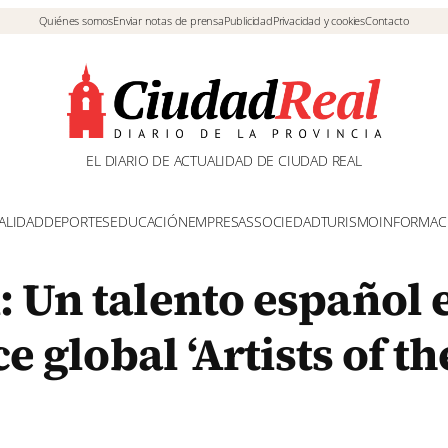
Quiénes somos
Enviar notas de prensa
Publicidad
Privacidad y cookies
Contacto
EL DIARIO DE ACTUALIDAD DE CIUDAD REAL
ALIDAD
DEPORTES
EDUCACIÓN
EMPRESAS
SOCIEDAD
TURISMO
INFORMAC
: Un talento español 
e global ‘Artists of th