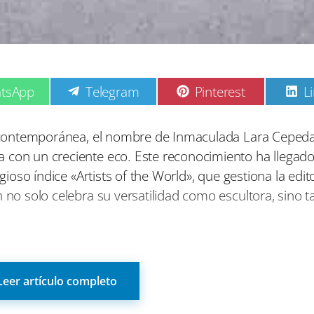
C
C
C
tsApp
Telegram
Pinterest
L
o
o
o
m
m
p
p
p
ica contemporánea, el nombre de Inmaculada Lara Ceped
a
a
a
a con un creciente eco. Este reconocimiento ha llegad
r
r
r
t
t
t
gioso índice «Artists of the World», que gestiona la edito
i
i
i
n no solo celebra su versatilidad como escultora, sino 
r
r
r
e
e
e
n
n
n
al hasta los angostos y artísticos pasajes de Berlín, 
a huella imborrable a través de su obra. Su trayectori
Leer artículo completo
laciones sonoras y las performances, además de incursi