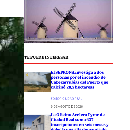
TE PUEDE INTERESAR
El SEPRONA investiga a dos
personas por el incendio de
Cabezarrubias del Puerto que
calcinó 28,5 hectáreas
EDITOR CIUDAD REAL
|
6 DE AGOSTO DE 2026
La Oficina Acelera Pyme de
Ciudad Real suma 637
inscripciones en seis meses y
detecta una alta demanda de