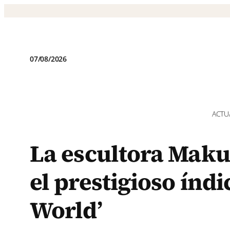
Saltar
al
contenido
07/08/2026
ACTU
La escultora Maku
el prestigioso índic
World’