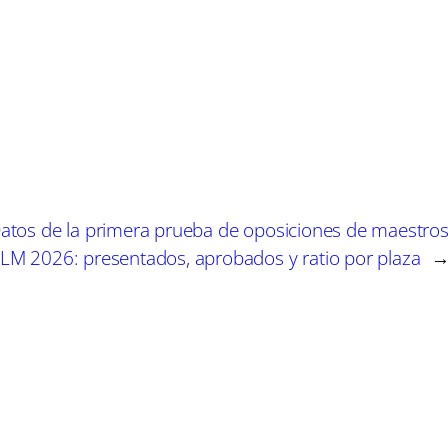
s significativa no solo por el honor que representa est
ambién por la validación de una carrera artística dedic
ropuestas externas; las entradas son determinadas por
ticulosidad, basándose en la participación en exposic
s y museos, y el interés que puedan representar para la
atos de la primera prueba de oposiciones de maestro
 doscientos mil artistas de diversas eras y lugares del
LM 2026: presentados, aprobados y ratio por plaza
o de referencia para museos y académicos, sino que t
ubre desde la pintura y la escultura hasta la fotografí
a comunidad artística a través de su membresía en div
lín, y su colaboración con la Asociación Internacional