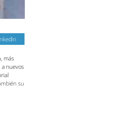
inkedIn
m
a, más
o a nuevos
rial
también su
donde
a es un
ones en