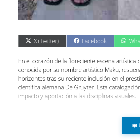
C
C
C
X (Twitter)
Facebook
Wha
o
o
o
m
m
m
p
p
p
En el corazón de la floreciente escena artíst
a
a
a
conocida por su nombre artístico Maku, resuen
r
r
r
t
t
t
horizontes tras su reciente inclusión en el presti
i
i
i
científica alemana De Gruyter. Esta catalogació
r
r
r
e
e
e
impacto y aportación a las disciplinas visuales.
n
n
n
Desde las calles empedradas de su Tomelloso nat
actualmente reside y trabaja, Maku ha dejado un
📖 
viaje entre la escultura monumental, las insta