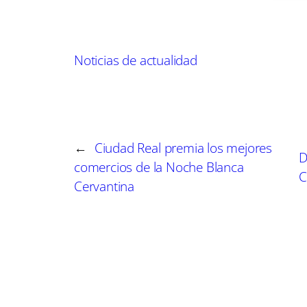
poesía y pintura.
La inclusión de Maku en «Artists of the World» e
registro tanto exhaustivo como exclusivo, sino t
Noticias de actualidad
registro no permite inscripciones pagadas ni p
documentalistas que evalúan cada perfil con me
relevantes, la presencia de piezas en coleccione
del arte.
←
Ciudad Real premia los mejores
D
comercios de la Noche Blanca
Maku se une así a una lista que supera el millón
C
Cervantina
Esta base de datos no solo sirve como un punt
proporciona una rica fuente de información que c
diseño gráfico.
Además, debe mencionarse su papel activo en l
organizaciones como la GEDOK Berlín, la BBK Ber