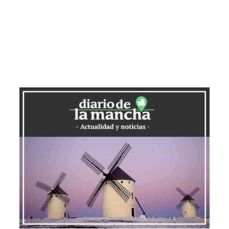
discapacidad la oportunidad de realizar
prácticas durante el verano.
Rocío Zarco, responsable de formación
de la Diputación, destacó en su discurso
la importancia de la cooperación entre
las administraciones y el tercer sector.
Subrayó que estos proyectos
representan una firme apuesta por la
igualdad, la accesibilidad y la dignidad de
todas las personas. Zarco reafirmó el
compromiso de la Diputación con
iniciativas como esta, afirmando que «las
políticas sociales no son un gasto, sino
una inversión en justicia, cohesión y