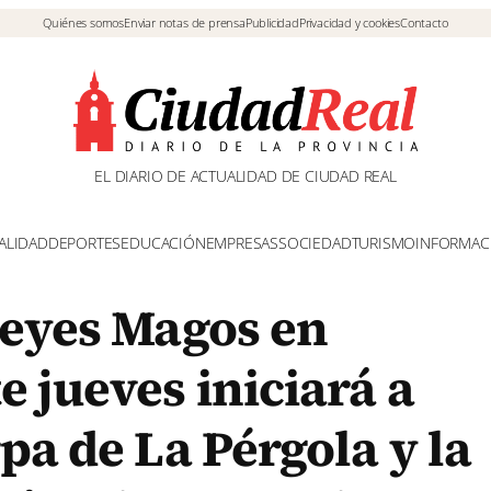
Quiénes somos
Enviar notas de prensa
Publicidad
Privacidad y cookies
Contacto
EL DIARIO DE ACTUALIDAD DE CIUDAD REAL
ALIDAD
DEPORTES
EDUCACIÓN
EMPRESAS
SOCIEDAD
TURISMO
INFORMAC
Reyes Magos en
 jueves iniciará a
pa de La Pérgola y la