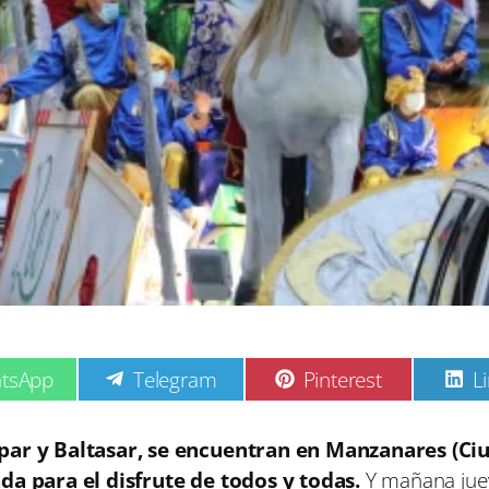
C
C
C
tsApp
Telegram
Pinterest
L
o
o
o
m
m
p
p
p
par y Baltasar, se encuentran en Manzanares (Ci
a
a
a
da para el disfrute de todos y todas.
Y mañana jue
r
r
r