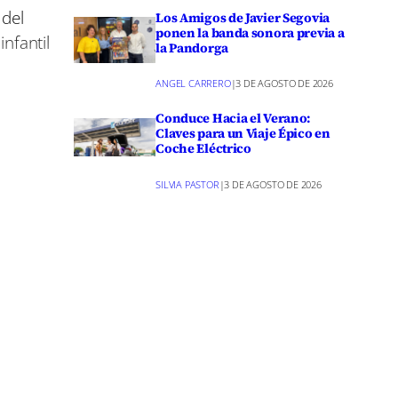
 del
Los Amigos de Javier Segovia
ponen la banda sonora previa a
infantil
la Pandorga
ANGEL CARRERO
|
3 DE AGOSTO DE 2026
as de
Conduce Hacia el Verano:
Claves para un Viaje Épico en
Coche Eléctrico
SILVIA PASTOR
|
3 DE AGOSTO DE 2026
rosa’ y
co con la
amiento,
o también
 a las