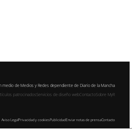
oras
0 horas.
e- y Jesús
vamente se
tir sus
n medio de Medios y Redes dependiente de Diario de la Mancha
rtículos patrocinados
Servicios de diseño web
Contacto
Sobre MyR
Aviso Legal
Privacidad y cookies
Publicidad
Enviar notas de prensa
Contacto
r su buen