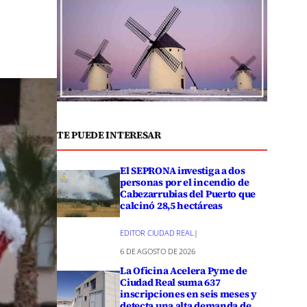
TE PUEDE INTERESAR
El SEPRONA investiga a dos
personas por el incendio de
Cabezarrubias del Puerto que
calcinó 28,5 hectáreas
EDITOR CIUDAD REAL
|
6 DE AGOSTO DE 2026
La Oficina Acelera Pyme de
Ciudad Real suma 637
inscripciones en seis meses y
detecta una alta demanda de