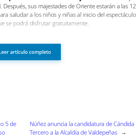
t
t
t
al. Después, sus majestades de Oriente estarán a las 12
i
i
i
ra saludar a los niños y niñas al inicio del espectáculo 
r
r
r
e
e
e
ue se podrá disfrutar gratuitamente.
n
n
n
nte visitarán las residenci
Leer artículo completo
entirán también en las residencias de mayores ‘La Milag
es de la cabalgata, volverán a tener un encuentro públi
 16:15 horas serán recibidos por el alcalde en el Ayunt
irán caramelos y chucherías.
ses, donde comenzará la tradicional cabalgata. Este añ
mo 5 de
Núñez anuncia la candidatura de Cándida
do, aún con la obligación de llevar mascarillas, comenzó
so
Tercero a la Alcaldía de Valdepeñas
→
de lluvia.