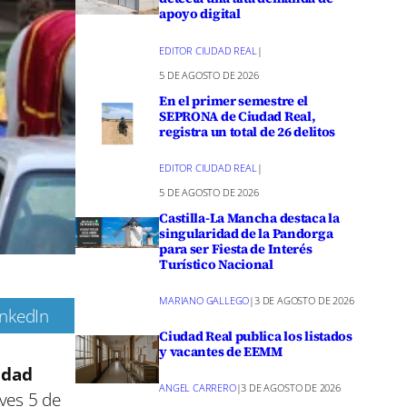
apoyo digital
EDITOR CIUDAD REAL
|
5 DE AGOSTO DE 2026
En el primer semestre el
SEPRONA de Ciudad Real,
registra un total de 26 delitos
EDITOR CIUDAD REAL
|
5 DE AGOSTO DE 2026
Castilla-La Mancha destaca la
singularidad de la Pandorga
para ser Fiesta de Interés
Turístico Nacional
MARIANO GALLEGO
|
3 DE AGOSTO DE 2026
inkedIn
Ciudad Real publica los listados
m
y vacantes de EEMM
udad
ANGEL CARRERO
|
3 DE AGOSTO DE 2026
ves 5 de