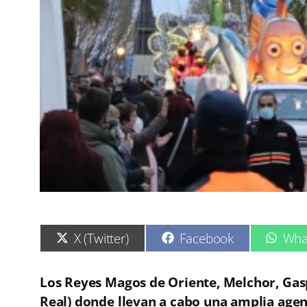
C
C
C
X (Twitter)
Facebook
Wha
o
o
o
m
m
m
p
p
p
Los Reyes Magos de Oriente, Melchor, Gas
a
a
a
Real) donde llevan a cabo una amplia agen
r
r
r