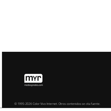
La Cabalgata de Reyes M
En este 2023, ya con normalidad y sin obligator
Recorrerá las calles Toledo, Virgen de la Paz -en
del Perdón hasta la calle Mayorazgo.
Aquí,
los Reyes Magos
bajarán de sus carrozas p
dirigirán a la ciudadanía para despedirse antes de 
regalos a todos los hogares.
Muchos caramelos y ch
© 1995-2026 Color Vivo Internet. Otros contenidos se cita fuente.
La comitiva real estará escoltada por efectivos d