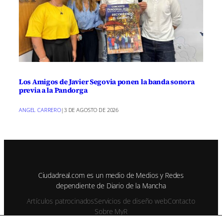
Los Amigos de Javier Segovia ponen la banda sonora
previa a la Pandorga
ANGEL CARRERO
|
3 DE AGOSTO DE 2026
Ciudadreal.com es un medio de Medios y Redes
dependiente de Diario de la Mancha
Artículos patrocinados
Servicios de diseño web
Contacto
Sobre MyR