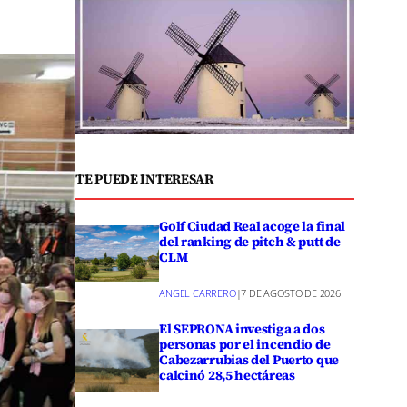
TE PUEDE INTERESAR
Golf Ciudad Real acoge la final
del ranking de pitch & putt de
CLM
ANGEL CARRERO
|
7 DE AGOSTO DE 2026
El SEPRONA investiga a dos
personas por el incendio de
Cabezarrubias del Puerto que
calcinó 28,5 hectáreas