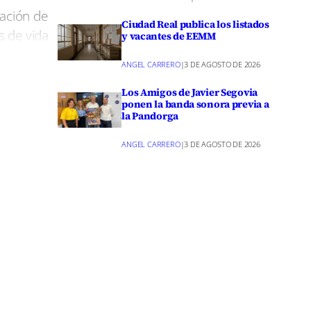
ración de
Ciudad Real publica los listados
s de vida
y vacantes de EEMM
a de esta
ANGEL CARRERO
|
3 DE AGOSTO DE 2026
Los Amigos de Javier Segovia
ponen la banda sonora previa a
razón
la Pandorga
s también
ANGEL CARRERO
|
3 DE AGOSTO DE 2026
mía,
s 18.000
l director
ho» a lo