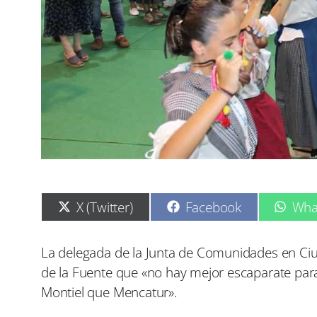
C
C
C
X (Twitter)
Facebook
Wha
o
o
o
m
m
m
p
p
p
La delegada de la Junta de Comunidades en Ci
a
a
a
de la Fuente que «no hay mejor escaparate para 
r
r
r
t
t
t
Montiel que Mencatur».
i
i
i
r
r
r