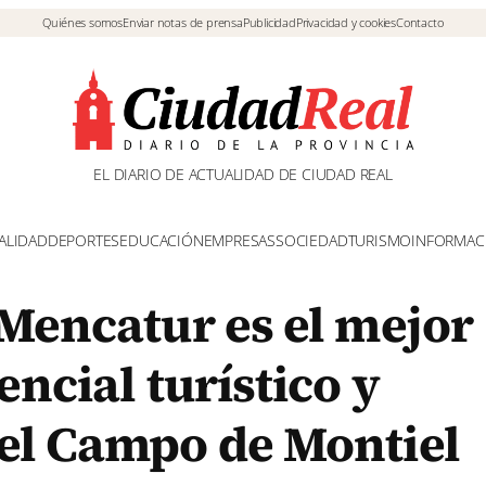
Quiénes somos
Enviar notas de prensa
Publicidad
Privacidad y cookies
Contacto
EL DIARIO DE ACTUALIDAD DE CIUDAD REAL
ALIDAD
DEPORTES
EDUCACIÓN
EMPRESAS
SOCIEDAD
TURISMO
INFORMAC
 Mencatur es el mejor
encial turístico y
el Campo de Montiel