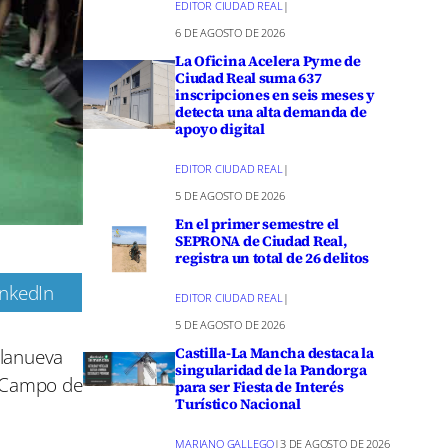
EDITOR CIUDAD REAL
|
6 DE AGOSTO DE 2026
La Oficina Acelera Pyme de
Ciudad Real suma 637
inscripciones en seis meses y
detecta una alta demanda de
apoyo digital
EDITOR CIUDAD REAL
|
5 DE AGOSTO DE 2026
En el primer semestre el
SEPRONA de Ciudad Real,
registra un total de 26 delitos
inkedIn
EDITOR CIUDAD REAL
|
m
5 DE AGOSTO DE 2026
llanueva
Castilla-La Mancha destaca la
singularidad de la Pandorga
l Campo de
para ser Fiesta de Interés
Turístico Nacional
MARIANO GALLEGO
|
3 DE AGOSTO DE 2026