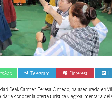
C
C
C
tsApp
Telegram
Pinterest
L
o
o
o
m
m
p
p
p
udad Real, Carmen Teresa Olmedo, ha asegurado en Vi
a
a
a
dar a conocer la oferta turística y agroalimentaria de
r
r
r
t
t
t
i
i
i
r
r
r