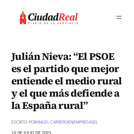
Saltar
al
contenido
Julián Nieva: “El PSOE
es el partido que mejor
entiende el medio rural
y el que más defiende a
la España rural”
ESCRITO POR
ANGEL CARRERO
EN
EMPRESAS
EL
10 DE JULIO DE 2023