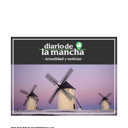
Nazareno” e “Hijos de Obreros”.
En el primero de los dos centros de
Educación Infantil y Primaria, están
avanzando en reformar aseos y
acondicionar la pista polideportiva
exterior, obras que implican una
inversión de 74.000 euros. Se van a
renovar de manera completa los baños
de alumnos en cada uno de los cuatro
pisos del centro, y se instalará un nuevo
pavimento en la pista.
En lo que respecta al “Hijos de Obreros”,
el Ejecutivo regional destina otros 40.000