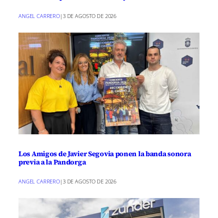
Comunidades planea una inversión a lo
ANGEL CARRERO
|
3 DE AGOSTO DE 2026
largo del año por encima de los 92
millones de euros en mejoras de
infraestructura educativa de los que más
de 21 se destinan a la provincia de
Ciudad Real para llevar a cabo 170
actuaciones en 45 municipios.
Los Amigos de Javier Segovia ponen la banda sonora
previa a la Pandorga
ANGEL CARRERO
|
3 DE AGOSTO DE 2026