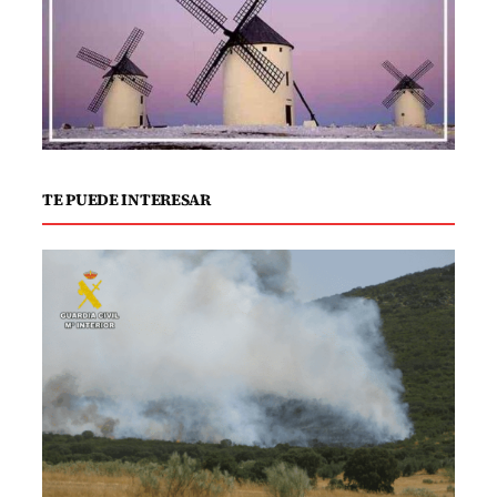
competitivas e inscripciones gratuitas
para niños y niñas en diferentes
categorías.
Las categorías son las siguientes:
TE PUEDE INTERESAR
– SUB-06, nacidos entre 2017 y 2018, con
una distancia a correr de 100 metros.
– SUB-08, nacidos entre 2015 y 2016, con
una distancia a correr de 400 metros.
– SUB-10, nacidos entre 2013 y 2014, con
una distancia a correr de 600 metros.
– SUB-12, nacidos entre 2011 y 2012, con
una distancia a correr de 1.200 metros.
– SUB-14, nacidos entre 2009 y 2010, con