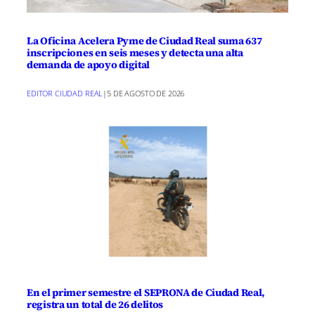
previamente para asegurar la
participación, ya que las inscripciones
La Oficina Acelera Pyme de Ciudad Real suma 637
inscripciones en seis meses y detecta una alta
están abiertas hasta las 23:55 horas del
demanda de apoyo digital
lunes 13 de noviembre o hasta agotar las
EDITOR CIUDAD REAL
|
5 DE AGOSTO DE 2026
plazas ofertadas. Después de esta fecha,
no se podrán realizar inscripciones
debido a que la prueba conlleva un
seguro para los participantes.
Los dorsales se podrán recoger en el
Estadio Municipal de Deportes desde las
15:45 hasta las 16:45 horas, es decir, 15
minutos antes de que comience la
primera carrera.
En el primer semestre el SEPRONA de Ciudad Real,
registra un total de 26 delitos