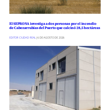
una distancia a correr de 1.600 metros.
– SUB-16, nacidos entre 2007 y 2008, con
una distancia a correr de 1.600 metros.
El SEPRONA investiga a dos personas por el incendio
de Cabezarrubias del Puerto que calcinó 28,5 hectáreas
Todos los participantes recibirán una
EDITOR CIUDAD REAL
|
6 DE AGOSTO DE 2026
medalla conmemorativa por su
participación en este evento municipal.
Además, se llevará a cabo un sorteo de 2
bicicletas, para el cual los participantes
deben estar presentes al finalizar todas
las carreras de todas las categorías.
Este año hay un cupo de 500
participantes en total para todas las
categorías. Es importante inscribirse