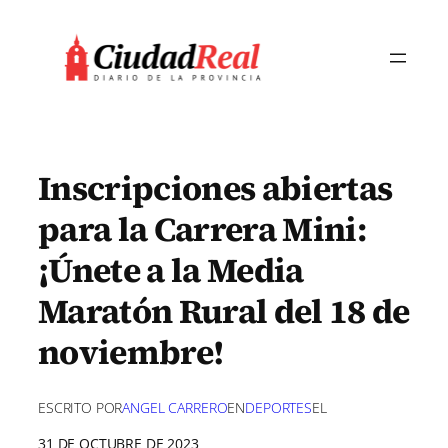
Saltar
al
contenido
Inscripciones abiertas
para la Carrera Mini:
¡Únete a la Media
Maratón Rural del 18 de
noviembre!
ESCRITO POR
ANGEL CARRERO
EN
DEPORTES
EL
31 DE OCTUBRE DE 2023