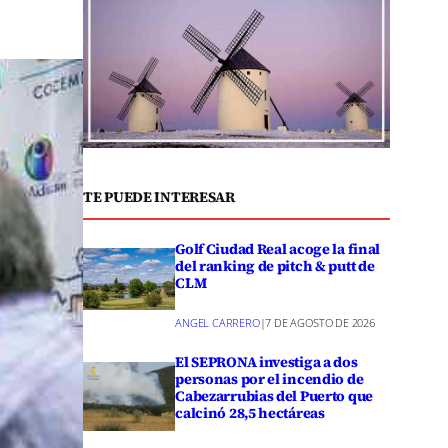
TE PUEDE INTERESAR
Golf Ciudad Real acoge la final
del ranking de pitch & putt de
CLM
ANGEL CARRERO
|
7 DE AGOSTO DE 2026
El SEPRONA investiga a dos
personas por el incendio de
Cabezarrubias del Puerto que
calcinó 28,5 hectáreas