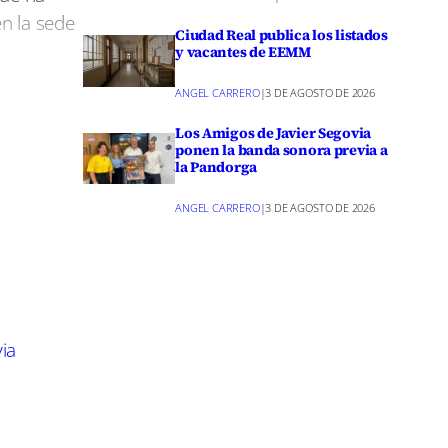
en la sede
Ciudad Real publica los listados
y vacantes de EEMM
ANGEL CARRERO
|
3 DE AGOSTO DE 2026
ación a lo
iva ha
Los Amigos de Javier Segovia
ponen la banda sonora previa a
la Pandorga
ANGEL CARRERO
|
3 DE AGOSTO DE 2026
orno a
Page
rantizar
ia
ncha
 13,8
0.