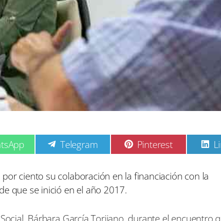
C
C
C
tsApp
Telegram
Pinterest
L
o
o
o
m
m
p
p
p
or ciento su colaboración en la financiación con la
a
a
a
de que se inició en el año 2017.
r
r
r
t
t
t
i
i
i
 Social, Bárbara García Torijano, durante el encuentro 
r
r
r