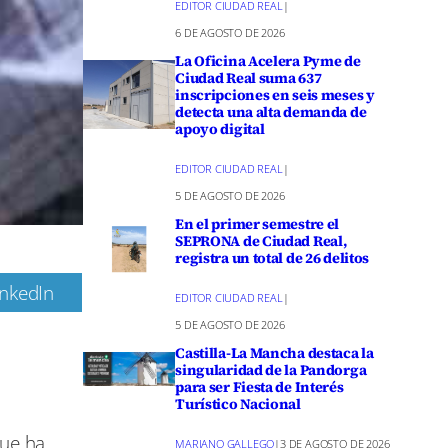
EDITOR CIUDAD REAL
|
6 DE AGOSTO DE 2026
La Oficina Acelera Pyme de
Ciudad Real suma 637
inscripciones en seis meses y
detecta una alta demanda de
apoyo digital
EDITOR CIUDAD REAL
|
5 DE AGOSTO DE 2026
En el primer semestre el
SEPRONA de Ciudad Real,
registra un total de 26 delitos
inkedIn
EDITOR CIUDAD REAL
|
m
5 DE AGOSTO DE 2026
Castilla-La Mancha destaca la
singularidad de la Pandorga
para ser Fiesta de Interés
Turístico Nacional
que ha
MARIANO GALLEGO
|
3 DE AGOSTO DE 2026