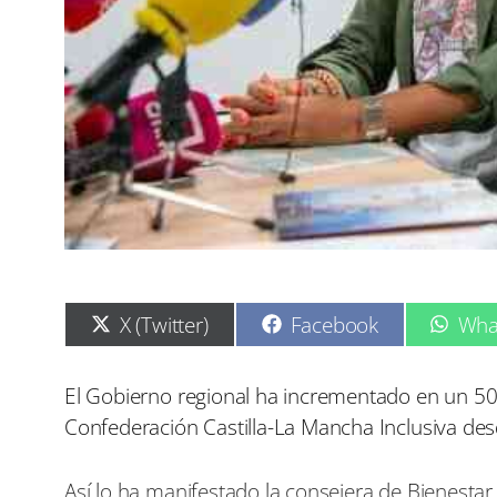
C
C
C
X (Twitter)
Facebook
Wha
o
o
o
m
m
m
p
p
p
El Gobierno regional ha incrementado en un 50 p
a
a
a
Confederación Castilla-La Mancha Inclusiva des
r
r
r
t
t
t
i
i
i
Así lo ha manifestado la consejera de Bienestar
r
r
r