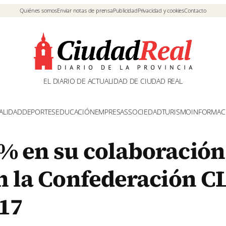
Quiénes somos
Enviar notas de prensa
Publicidad
Privacidad y cookies
Contacto
EL DIARIO DE ACTUALIDAD DE CIUDAD REAL
ALIDAD
DEPORTES
EDUCACIÓN
EMPRESAS
SOCIEDAD
TURISMO
INFORMAC
% en su colaboración
on la Confederación 
017