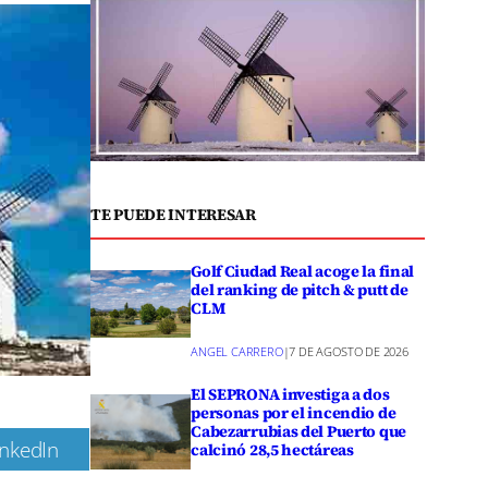
TE PUEDE INTERESAR
Golf Ciudad Real acoge la final
del ranking de pitch & putt de
CLM
ANGEL CARRERO
|
7 DE AGOSTO DE 2026
El SEPRONA investiga a dos
personas por el incendio de
Cabezarrubias del Puerto que
inkedIn
calcinó 28,5 hectáreas