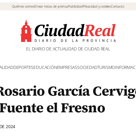
Quiénes somos
Enviar notas de prensa
Publicidad
Privacidad y cookies
Contacto
EL DIARIO DE ACTUALIDAD DE CIUDAD REAL
ALIDAD
DEPORTES
EDUCACIÓN
EMPRESAS
SOCIEDAD
TURISMO
INFORMAC
 Rosario García Cervi
 Fuente el Fresno
DE 2024