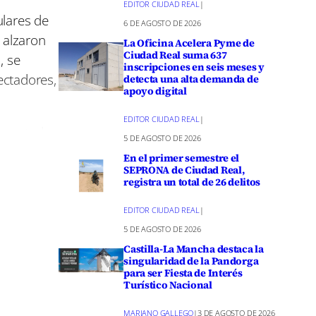
m
EDITOR CIUDAD REAL
|
ulares de
6 DE AGOSTO DE 2026
 alzaron
La Oficina Acelera Pyme de
Ciudad Real suma 637
, se
inscripciones en seis meses y
ectadores,
detecta una alta demanda de
apoyo digital
EDITOR CIUDAD REAL
|
puso todo
5 DE AGOSTO DE 2026
recorrido.
En el primer semestre el
 de los
SEPRONA de Ciudad Real,
registra un total de 26 delitos
eficiencia
EDITOR CIUDAD REAL
|
5 DE AGOSTO DE 2026
eciente
Castilla-La Mancha destaca la
singularidad de la Pandorga
omenta no
para ser Fiesta de Interés
arrollo
Turístico Nacional
de
MARIANO GALLEGO
|
3 DE AGOSTO DE 2026