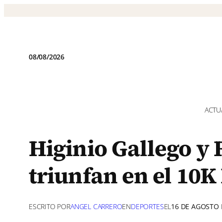
Saltar
al
contenido
08/08/2026
ACTU
Higinio Gallego y
triunfan en el 10K
ESCRITO POR
ANGEL CARRERO
EN
DEPORTES
EL
16 DE AGOSTO 