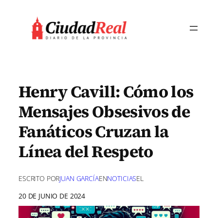
Saltar
al
contenido
Henry Cavill: Cómo los
Mensajes Obsesivos de
Fanáticos Cruzan la
Línea del Respeto
ESCRITO POR
JUAN GARCÍA
EN
NOTICIAS
EL
20 DE JUNIO DE 2024