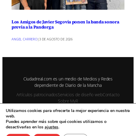
Los Amigos de Javier Segovia ponen la banda sonora
previa a la Pandorga
ANGEL CARRERO
|
3 DE AGOSTO DE 2026
Ciudadreal.com es un medio de Medios y Redes
dependiente de Diario de la Mancha
Artículos patrocinados
Servicios de diseño web
Contacto
Sobre MyR
Utilizamos cookies para ofrecerte la mejor experiencia en nuestra
web.
© 1995-2026 Color Vivo Internet. Otros contenidos se cita fuente.
Puedes aprender más sobre qué cookies utilizamos o
desactivarlas en los
ajustes
.
Aviso Legal
Privacidad y cookies
Publicidad
Enviar notas de prensa
Contacto