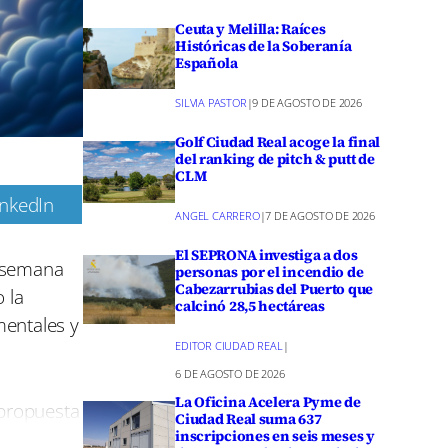
Ceuta y Melilla: Raíces
Históricas de la Soberanía
Española
SILVIA PASTOR
|
9 DE AGOSTO DE 2026
Golf Ciudad Real acoge la final
del ranking de pitch & putt de
CLM
inkedIn
ANGEL CARRERO
|
7 DE AGOSTO DE 2026
m
El SEPRONA investiga a dos
a semana
personas por el incendio de
Cabezarrubias del Puerto que
 la
calcinó 28,5 hectáreas
mentales y
EDITOR CIUDAD REAL
|
6 DE AGOSTO DE 2026
La Oficina Acelera Pyme de
 propuesta
Ciudad Real suma 637
iago, la
inscripciones en seis meses y