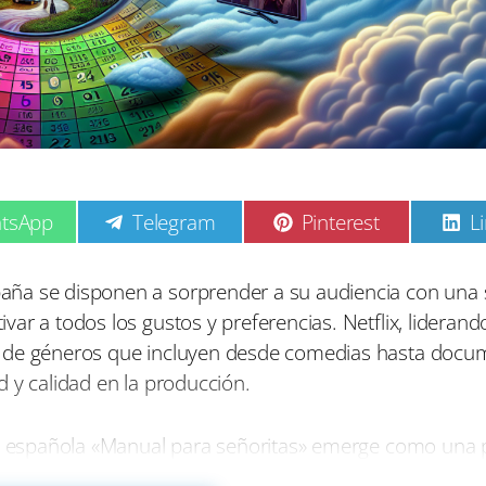
C
C
C
tsApp
Telegram
Pinterest
L
o
o
o
m
m
p
p
p
aña se disponen a sorprender a su audiencia con un
a
a
a
ar a todos los gustos y preferencias. Netflix, liderando
r
r
r
t
t
t
d de géneros que incluyen desde comedias hasta docu
i
i
i
 y calidad en la producción.
r
r
r
e
e
e
n
n
n
rie española «Manual para señoritas» emerge como una
 Madrid del siglo XIX. Protagonizada por Nadia de Sant