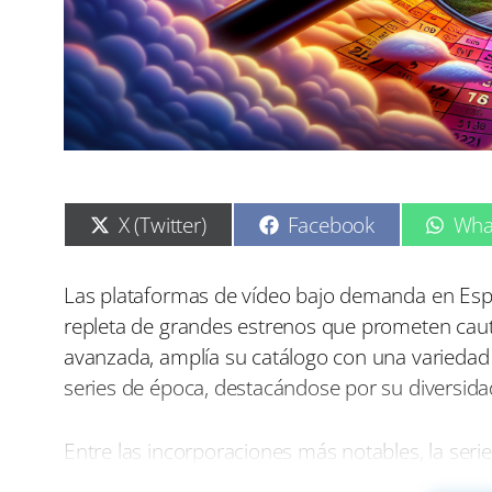
C
C
C
X (Twitter)
Facebook
Wha
o
o
o
m
m
m
p
p
p
Las plataformas de vídeo bajo demanda en Esp
a
a
a
repleta de grandes estrenos que prometen cautiv
r
r
r
t
t
t
avanzada, amplía su catálogo con una varieda
i
i
i
series de época, destacándose por su diversidad
r
r
r
e
e
e
n
n
n
Entre las incorporaciones más notables, la se
fresca que combina el humor y el romance en el