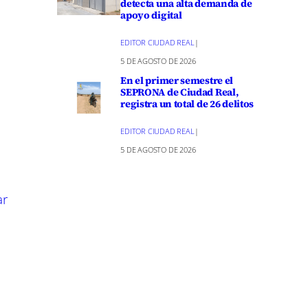
detecta una alta demanda de
to
apoyo digital
EDITOR CIUDAD REAL
|
5 DE AGOSTO DE 2026
nde se
En el primer semestre el
e la
SEPRONA de Ciudad Real,
registra un total de 26 delitos
rgir al
EDITOR CIUDAD REAL
|
5 DE AGOSTO DE 2026
 que
erie
ar
ener a los
 por Seth
o a la
no de los