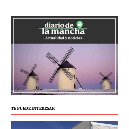
dificultan el uso convencional del baño.
Además, el empleo de agua reduce el
riesgo de irritaciones o infecciones,
incrementando el confort diario.
A pesar de sus evidentes ventajas,
algunos mitos persisten. Uno de los más
comunes es que estos inodoros son
demasiado caros y complicados de
instalar. Aunque el costo puede variar
según el modelo y sus características,
muchos modelos actuales no requieren
renovaciones extensas. La instalación
TE PUEDE INTERESAR
suele ser sencilla, gracias a su
compatibilidad con los sistemas de