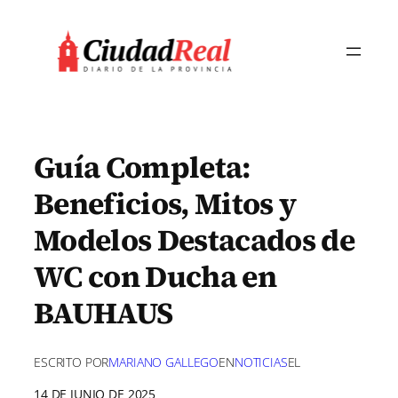
Saltar
al
contenido
Guía Completa:
Beneficios, Mitos y
Modelos Destacados de
WC con Ducha en
BAUHAUS
ESCRITO POR
MARIANO GALLEGO
EN
NOTICIAS
EL
14 DE JUNIO DE 2025