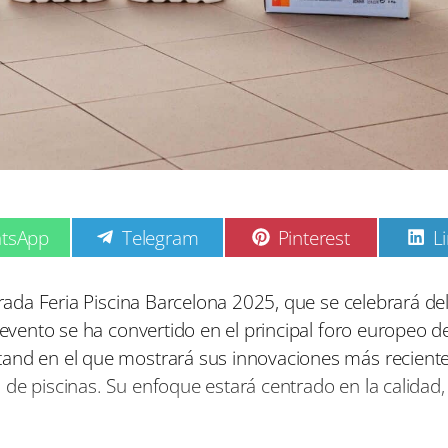
C
C
C
tsApp
Telegram
Pinterest
L
o
o
o
m
m
p
p
p
erada Feria Piscina Barcelona 2025, que se celebrará del
a
a
a
 evento se ha convertido en el principal foro europeo de
r
r
r
t
t
t
tand en el que mostrará sus innovaciones más recient
i
i
i
de piscinas. Su enfoque estará centrado en la calidad,
r
r
r
e
e
e
n
n
n