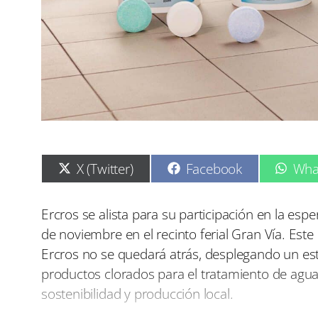
C
C
C
X (Twitter)
Facebook
Wha
o
o
o
m
m
m
p
p
p
Ercros se alista para su participación en la esp
a
a
a
de noviembre en el recinto ferial Gran Vía. Este
r
r
r
t
t
t
Ercros no se quedará atrás, desplegando un es
i
i
i
productos clorados para el tratamiento de agua 
r
r
r
e
e
e
sostenibilidad y producción local.
n
n
n