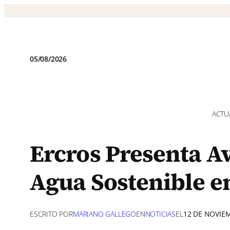
Saltar
al
contenido
05/08/2026
ACTU
Ercros Presenta A
Agua Sostenible e
ESCRITO POR
MARIANO GALLEGO
EN
NOTICIAS
EL
12 DE NOVIE