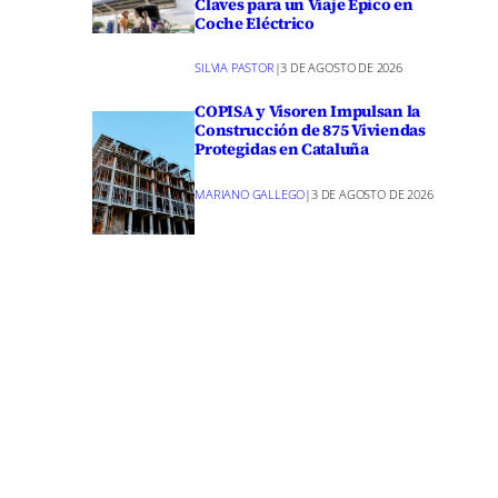
Claves para un Viaje Épico en
ductos en
Coche Eléctrico
ales que
SILVIA PASTOR
|
3 DE AGOSTO DE 2026
corporando
COPISA y Visoren Impulsan la
Construcción de 875 Viviendas
Protegidas en Cataluña
on una
MARIANO GALLEGO
|
3 DE AGOSTO DE 2026
,
ño.
amientos
l
ua.
Esta
a y