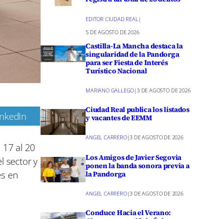
EDITOR CIUDAD REAL
|
5 DE AGOSTO DE 2026
Castilla-La Mancha destaca la
singularidad de la Pandorga
para ser Fiesta de Interés
Turístico Nacional
MARIANO GALLEGO
|
3 DE AGOSTO DE 2026
Ciudad Real publica los listados
inkedIn
y vacantes de EEMM
m
ANGEL CARRERO
|
3 DE AGOSTO DE 2026
 17 al 20
Los Amigos de Javier Segovia
l sector y
ponen la banda sonora previa a
es en
la Pandorga
ANGEL CARRERO
|
3 DE AGOSTO DE 2026
Conduce Hacia el Verano: