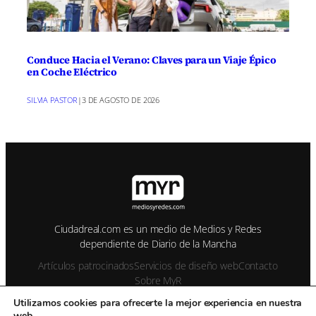
Conduce Hacia el Verano: Claves para un Viaje Épico
en Coche Eléctrico
SILVIA PASTOR
|
3 DE AGOSTO DE 2026
Ciudadreal.com es un medio de Medios y Redes
dependiente de Diario de la Mancha
Artículos patrocinados
Servicios de diseño web
Contacto
Sobre MyR
Utilizamos cookies para ofrecerte la mejor experiencia en nuestra
web.