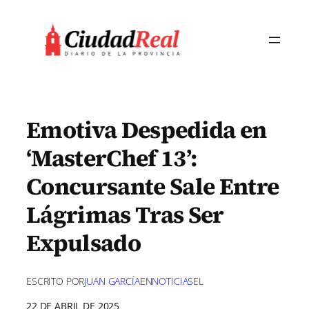
Saltar
al
contenido
Emotiva Despedida en
‘MasterChef 13’:
Concursante Sale Entre
Lágrimas Tras Ser
Expulsado
ESCRITO POR
JUAN GARCÍA
EN
NOTICIAS
EL
22 DE ABRIL DE 2025