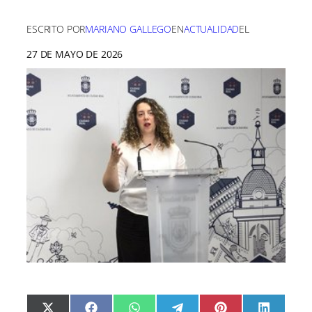
ESCRITO POR
MARIANO GALLEGO
EN
ACTUALIDAD
EL
27 DE MAYO DE 2026
C
C
C
C
C
C