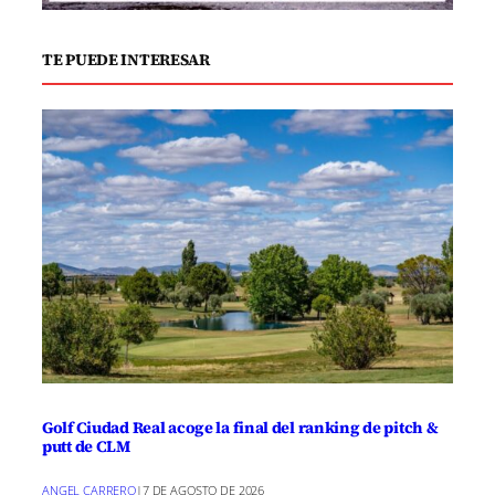
sino también la confianza de los
ciudadanos en la administración local.
TE PUEDE INTERESAR
El secretario general del PSOE en Ciudad
Real ha subrayado la importancia de que
el Gobierno municipal explique de forma
detallada cómo se utilizarán esos 2,6
millones y cuáles son los beneficios
esperados para la comunidad. Asimismo,
han exigido un diálogo más fluido con el
resto de los grupos políticos para
asegurar un manejo adecuado y
consensuado de los recursos públicos.
Golf Ciudad Real acoge la final del ranking de pitch &
putt de CLM
La crítica del PSOE forma parte de un
ANGEL CARRERO
|
7 DE AGOSTO DE 2026