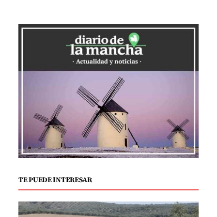
de relieve la notable proyección artística
que ha alcanzado el certamen,
delineando su papel como un pilar
esencial en la promoción cultural y
vitivinícola de La Mancha. "Es una cita no
solo obligada, sino absolutamente
señalada en el calendario cultural",
afirmó Valverde, subrayando la
relevancia del evento no solo en el
ámbito artístico, sino también como
plataforma fundamental para la
promoción del vino manchego.
TE PUEDE INTERESAR
El acto, celebrado en la capital española,
se presentó como un escaparate de