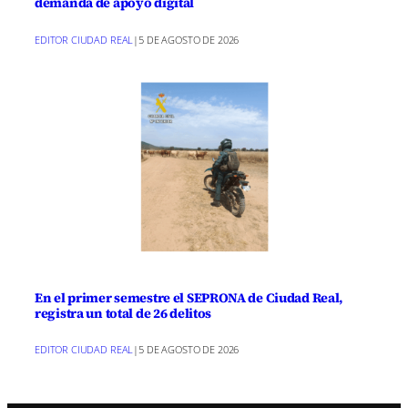
demanda de apoyo digital
e
e
e
e
e
e
)
n
n
n
n
n
n
EDITOR CIUDAD REAL
|
5 DE AGOSTO DE 2026
En el primer semestre el SEPRONA de Ciudad Real,
registra un total de 26 delitos
EDITOR CIUDAD REAL
|
5 DE AGOSTO DE 2026