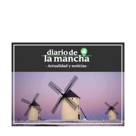
retinopatía diabética, se han llevado a
cabo un total de
3.261 estudios de
retinografía
, beneficiando a
4.599
personas
en la comunidad autónoma.
Los datos reflejan el impacto positivo del
programa, con la
Gerencia de Atención
Integrada de Albacete
a la cabeza con
1.217 estudios
, seguida de
Ciudad Real
con
1.100
y
Villarrobledo
con
944
. Solo
en enero de 2026, se realizaron
372
estudios
, lo que demuestra la
integración de esta práctica en la rutina
de los centros de salud.