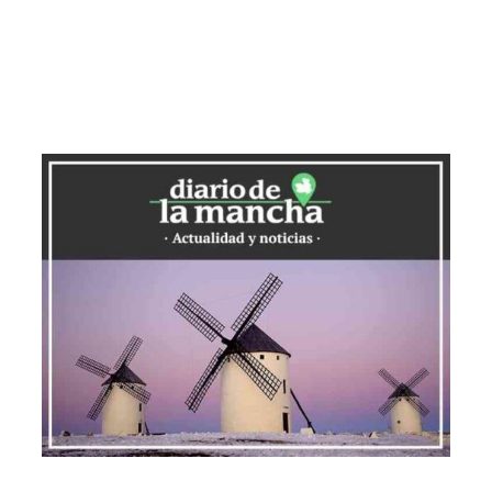
direcciones gerenciales y los
profesionales de la salud.
El lanzamiento de la estrategia se realizó
en la I Jornada Provincial de Calidad y
Seguridad del Paciente en Puertollano,
inaugurada por Montserrat Hernández,
directora general de Cuidados y Calidad
del SESCAM. Durante su intervención,
destacó la necesidad de un cambio de
paradigma hacia un modelo centrado en
la calidad y la seguridad del paciente,
resaltando el compromiso compartido
que debe haber entre profesionales y
gestores.