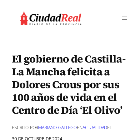
Saltar
al
contenido
El gobierno de Castilla-
La Mancha felicita a
Dolores Crous por sus
100 años de vida en el
Centro de Día ‘El Olivo’
ESCRITO POR
MARIANO GALLEGO
EN
ACTUALIDAD
EL
30 DE OCTUBRE DE 2024