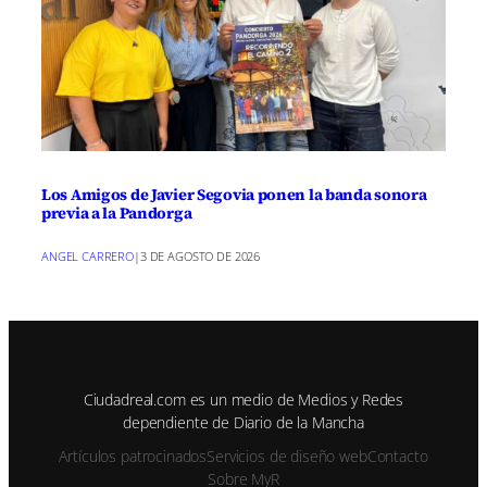
Los Amigos de Javier Segovia ponen la banda sonora
previa a la Pandorga
ANGEL CARRERO
|
3 DE AGOSTO DE 2026
Ciudadreal.com es un medio de Medios y Redes
dependiente de Diario de la Mancha
Artículos patrocinados
Servicios de diseño web
Contacto
Sobre MyR