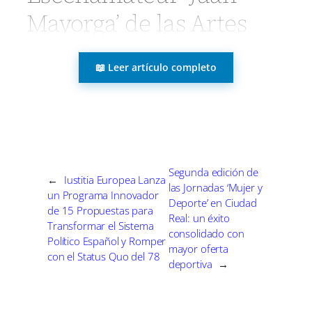
r
r
r
r
r
r
r
t
Mayorga’ de las Artes
e
e
e
e
e
e
)
n
n
n
n
n
n
Escénicas
📖 Leer artículo completo
Manzanares (Ciudad Real), 30 de
marzo de 2025.
La gala de los XII
Premios Escenamateur ‘Juan Mayorga’ de
las Artes Escénicas se celebró anoche en
Segunda edición de
el Gran Teatro de Manzanares, donde el
←
Iustitia Europea Lanza
las Jornadas ‘Mujer y
un Programa Innovador
delegado de Economía, Empresas y
Deporte’ en Ciudad
de 15 Propuestas para
Real: un éxito
Empleo de Ciudad Real, Agustín Espinosa,
Transformar el Sistema
consolidado con
felicitó a los galardonados. Entre los
Político Español y Romper
mayor oferta
con el Status Quo del 78
asistentes se destacó la presencia del
deportiva
→
alcalde, Julián Nieva, y del actor Javier
Gutiérrez, quien fue homenajeado con el