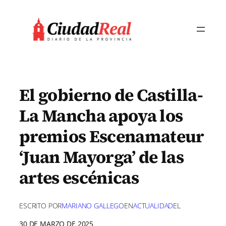
Saltar
al
contenido
El gobierno de Castilla-
La Mancha apoya los
premios Escenamateur
‘Juan Mayorga’ de las
artes escénicas
ESCRITO POR
MARIANO GALLEGO
EN
ACTUALIDAD
EL
30 DE MARZO DE 2025