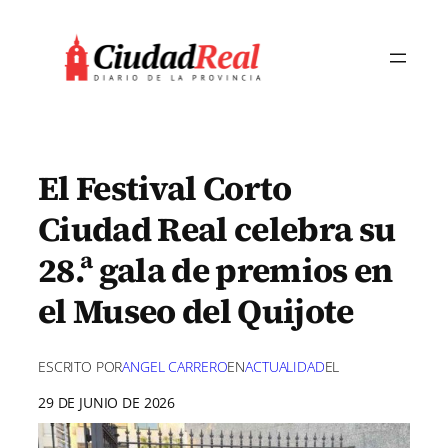
Saltar
al
contenido
El Festival Corto
Ciudad Real celebra su
28.ª gala de premios en
el Museo del Quijote
ESCRITO POR
ANGEL CARRERO
EN
ACTUALIDAD
EL
29 DE JUNIO DE 2026