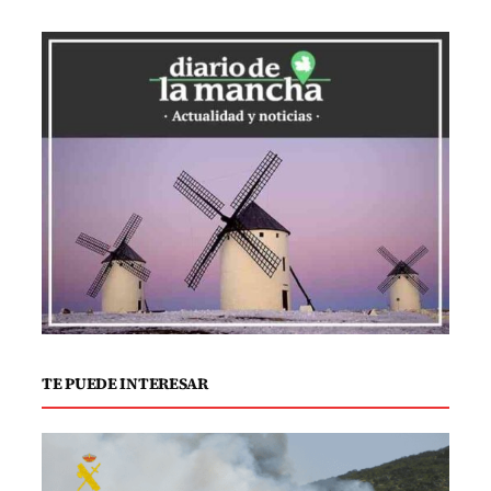
ganadores
El festival este año premió a diversas
obras en todas las disciplinas del formato
corto. El galardón a la mejor ficción fue
otorgado a
«Cara de Cona»
, de
Guillermo Oliveira. En la categoría de
documental, el ganador fue
«La Fuerza
del Silencio»
, de Samuel Vela, mientras
que el premio en animación fue para
«El
Cuerpo de Cristo»
, de Bea Lerma.
TE PUEDE INTERESAR
Además, el Premio Local fue concedido a
«Conexiones inesperadas»
, de Óscar
Toribio Carbayo, y el galardón a Joven