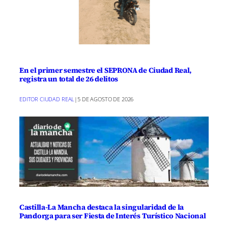
aparcamiento gratuito en la zona azul
del centro
por las tardes durante julio y
agosto, facilitando así el acceso a eventos
culturales como este festival.
En el primer semestre el SEPRONA de Ciudad Real,
registra un total de 26 delitos
Lleno en todas las
proyecciones y directores
EDITOR CIUDAD REAL
|
5 DE AGOSTO DE 2026
de fuera
Blanca Sáenz, directora del festival,
destacó la gran respuesta del público:
«Hemos llenado todos los días en
diversos espacios, con gran afluencia de
Castilla-La Mancha destaca la singularidad de la
público y directores de fuera». La
Pandorga para ser Fiesta de Interés Turístico Nacional