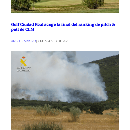
Reconocer al
personal facultativo como
autoridad administrativa
en Castilla-La
Mancha.
Golf Ciudad Real acoge la final del ranking de pitch &
putt de CLM
Crear la figura del
Director de Seguridad del
SESCAM
.
ANGEL CARRERO
|
7 DE AGOSTO DE 2026
Refuerzo de la seguridad mediante
cámaras en
zonas comunes
,
vigilancia privada
en puntos
críticos, y dotación de
pulseras de alarma
y
botones de pánico
en consultas.
Impulso al uso de herramientas digitales como
AlertCops
.
Además, se limitará el acompañamiento
en consultas y hospitalización a
un solo
adulto
y se prohibirán grabaciones no
autorizadas en centros sanitarios.