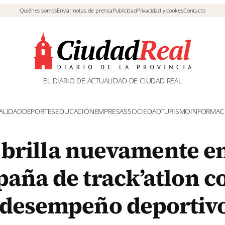
Quiénes somos
Enviar notas de prensa
Publicidad
Privacidad y cookies
Contacto
EL DIARIO DE ACTUALIDAD DE CIUDAD REAL
ALIDAD
DEPORTES
EDUCACIÓN
EMPRESAS
SOCIEDAD
TURISMO
INFORMAC
o brilla nuevamente en
aña de track’atlon c
 desempeño deportiv