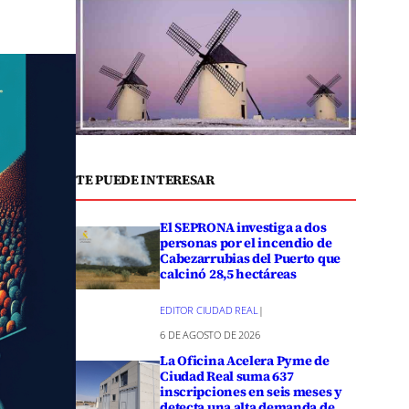
TE PUEDE INTERESAR
El SEPRONA investiga a dos
personas por el incendio de
Cabezarrubias del Puerto que
calcinó 28,5 hectáreas
EDITOR CIUDAD REAL
|
6 DE AGOSTO DE 2026
La Oficina Acelera Pyme de
Ciudad Real suma 637
inscripciones en seis meses y
detecta una alta demanda de