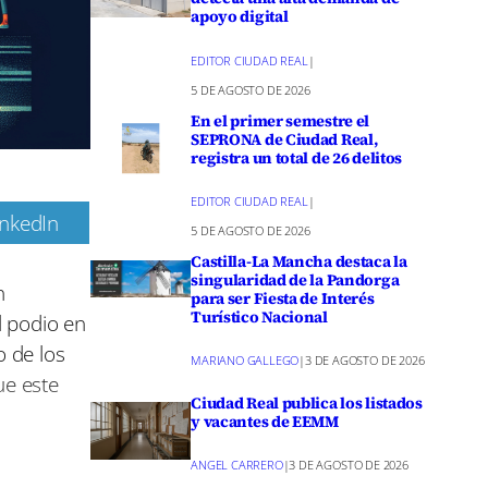
apoyo digital
EDITOR CIUDAD REAL
|
5 DE AGOSTO DE 2026
En el primer semestre el
SEPRONA de Ciudad Real,
registra un total de 26 delitos
EDITOR CIUDAD REAL
|
inkedIn
5 DE AGOSTO DE 2026
m
Castilla-La Mancha destaca la
singularidad de la Pandorga
n
para ser Fiesta de Interés
Turístico Nacional
l podio en
o de los
MARIANO GALLEGO
|
3 DE AGOSTO DE 2026
ue este
Ciudad Real publica los listados
y vacantes de EEMM
ANGEL CARRERO
|
3 DE AGOSTO DE 2026
namientos