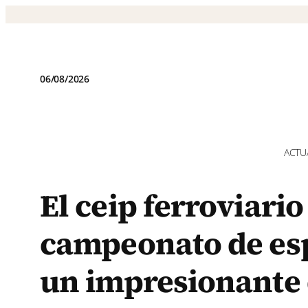
Saltar
al
contenido
06/08/2026
ACTU
El ceip ferroviari
campeonato de esp
un impresionante