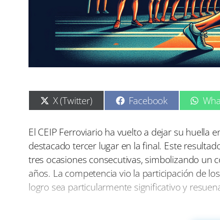
C
C
C
X (Twitter)
Facebook
Wha
o
o
o
m
m
m
p
p
p
El CEIP Ferroviario ha vuelto a dejar su huella
a
a
a
destacado tercer lugar en la final. Este resulta
r
r
r
t
t
t
tres ocasiones consecutivas, simbolizando un c
i
i
i
años. La competencia vio la participación de los
r
r
r
e
e
e
logro sea particularmente significativo y resue
n
n
n
La preparación para este evento ha sido meticu