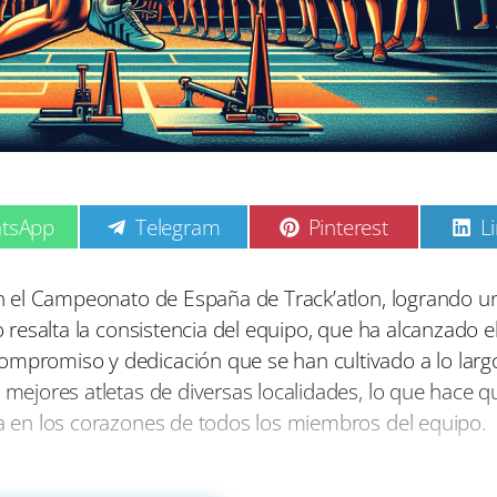
C
C
C
tsApp
Telegram
Pinterest
L
o
o
o
m
m
p
p
p
 en el Campeonato de España de Track’atlon, logrando u
a
a
a
do resalta la consistencia del equipo, que ha alcanzado e
r
r
r
t
t
t
ompromiso y dedicación que se han cultivado a lo larg
i
i
i
 mejores atletas de diversas localidades, lo que hace q
r
r
r
e
e
e
na en los corazones de todos los miembros del equipo.
n
n
n
losa y exhaustiva. El equipo ha participados en entre