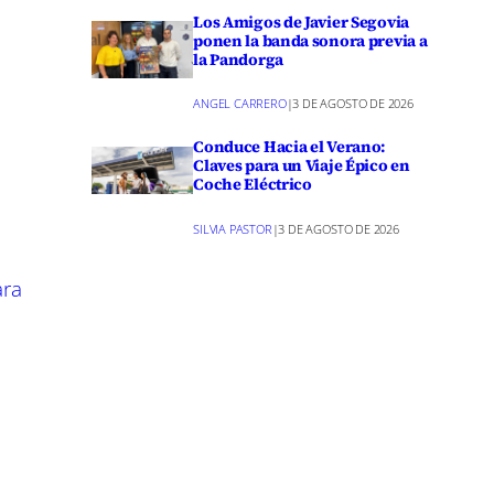
Los Amigos de Javier Segovia
ponen la banda sonora previa a
eron en una
la Pandorga
venes por
ANGEL CARRERO
|
3 DE AGOSTO DE 2026
Conduce Hacia el Verano:
Claves para un Viaje Épico en
dad Real.
Coche Eléctrico
ta un
SILVIA PASTOR
|
3 DE AGOSTO DE 2026
s a
ara
 Castilla-
en la
inkedIn