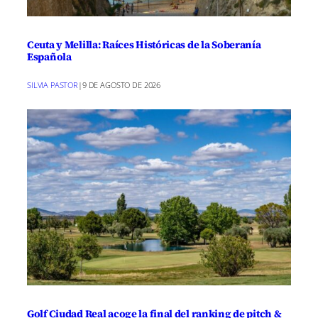
Ceuta y Melilla: Raíces Históricas de la Soberanía
Española
SILVIA PASTOR
|
9 DE AGOSTO DE 2026
Golf Ciudad Real acoge la final del ranking de pitch &