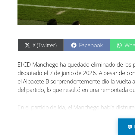
C
C
C
X (Twitter)
Facebook
Wha
o
o
o
m
m
m
p
p
p
El CD Manchego ha quedado eliminado de los pl
a
a
a
disputado el 7 de junio de 2026. A pesar de cont
r
r
r
t
t
t
el Albacete B sorprendentemente dio la vuelta 
i
i
i
del partido, lo que resultó en una remontada qu
r
r
r
e
e
e
n
n
n
En el partido de ida, el Manchego había disfruta
lo que le concedió un margen para manejar el e
minutos, el equipo mantuvo el control del encuen
📖 
se viera bastante favorable. Sin embargo, en un 