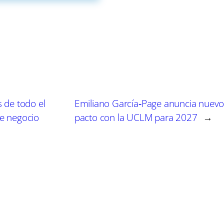
breve lapso de tiempo que dejó al Manchego aturdido.
xpresó su profunda decepción tras la derrota. En sus
ado «setenta minutos con el control del partido» y se 
urante toda la temporada, aunque lamentó el desenlace
o la tristeza que sentía por un final tan abrupto a un c
de todo el
Emiliano García‑Page anuncia nuev
e negocio
pacto con la UCLM para 2027
→
vidad deportiva en Ciudad Real continúa. Recientemente
o con el fichaje de Jorge Maqueda por el BM Caserío Ci
ad del deporte en la ciudad. Además, las instalaciones
 artes marciales y atletismo, mostrando la diversidad y
.
ecimiento resaltan la magnitud de la eliminación del 
re la eliminación revela que fue el Albacete B quien log