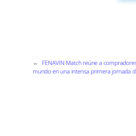
tramo final, logrando anotar tres goles en un 
El entrenador del Manchego, Esteban Quintas, e
declaraciones, subrayó que su equipo había est
agradecido por el esfuerzo de sus jugadores d
pidió disculpas al entorno del club, reconociend
prometedor.
←
FENAVIN Match reúne a compradores 
mundo en una intensa primera jornada d
A pesar de la eliminación del Manchego, la acti
balonmano local recibió un impulso significativ
a sus 38 años, un evento que refuerza la vitalid
municipales acogieron actividades de waterpolo,
dinamismo del ámbito deportivo en la provincia
Las preguntas más frecuentes sobre este acont
los detalles de la eliminatoria. La pregunta sob