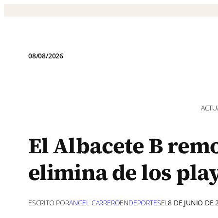
Saltar
al
contenido
08/08/2026
ACTU
El Albacete B rem
elimina de los play
ESCRITO POR
ANGEL CARRERO
EN
DEPORTES
EL
8 DE JUNIO DE 