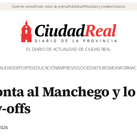
Quiénes somos
Enviar notas de prensa
Publicidad
Privacidad y cookies
Contacto
EL DIARIO DE ACTUALIDAD DE CIUDAD REAL
ALIDAD
DEPORTES
EDUCACIÓN
EMPRESAS
SOCIEDAD
TURISMO
INFORMAC
onta al Manchego y lo
-offs
2026