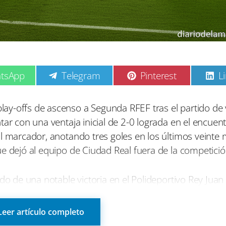
C
C
C
tsApp
Telegram
Pinterest
L
o
o
o
m
m
p
p
p
ay-offs de ascenso a Segunda RFEF tras el partido de 
a
a
a
ar con una ventaja inicial de 2-0 lograda en el encuent
r
r
r
t
t
t
al marcador, anotando tres goles en los últimos veinte
i
i
i
e dejó al equipo de Ciudad Real fuera de la competició
r
r
r
e
e
e
n
n
n
do de una notable victoria en el Polideportivo Rey Juan 
ncuentro de vuelta con una cierta tranquilidad. Durant
tro, lo que hizo que la posibilidad de avanzar a la sig
Leer artículo completo
giro dramático, el Albacete B capitalizó sus oportunida