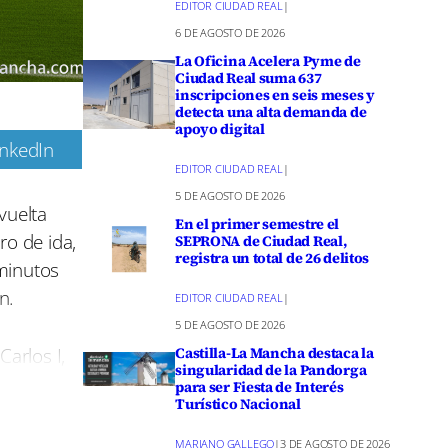
EDITOR CIUDAD REAL
|
6 DE AGOSTO DE 2026
La Oficina Acelera Pyme de
Ciudad Real suma 637
inscripciones en seis meses y
detecta una alta demanda de
apoyo digital
inkedIn
EDITOR CIUDAD REAL
|
m
5 DE AGOSTO DE 2026
vuelta
En el primer semestre el
ro de ida,
SEPRONA de Ciudad Real,
registra un total de 26 delitos
 minutos
n.
EDITOR CIUDAD REAL
|
5 DE AGOSTO DE 2026
Carlos I,
Castilla-La Mancha destaca la
singularidad de la Pandorga
e setenta
para ser Fiesta de Interés
Turístico Nacional
uiente fase
des en el
MARIANO GALLEGO
|
3 DE AGOSTO DE 2026