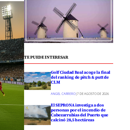
TE PUEDE INTERESAR
Golf Ciudad Real acoge la final
del ranking de pitch & putt de
CLM
ANGEL CARRERO
|
7 DE AGOSTO DE 2026
El SEPRONA investiga a dos
personas por el incendio de
Cabezarrubias del Puerto que
calcinó 28,5 hectáreas