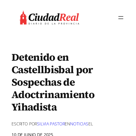
Saltar
al
contenido
Detenido en
Castellbisbal por
Sospechas de
Adoctrinamiento
Yihadista
ESCRITO POR
SILVIA PASTOR
EN
NOTICIAS
EL
10 DE JUNIO DE 2025