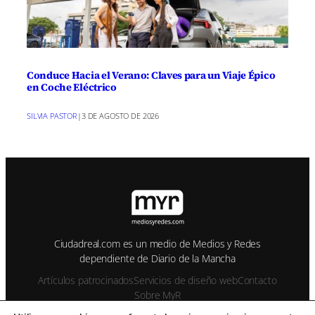
Conduce Hacia el Verano: Claves para un Viaje Épico
en Coche Eléctrico
SILVIA PASTOR
|
3 DE AGOSTO DE 2026
Ciudadreal.com es un medio de Medios y Redes
dependiente de Diario de la Mancha
Artículos patrocinados
Servicios de diseño web
Contacto
Sobre MyR