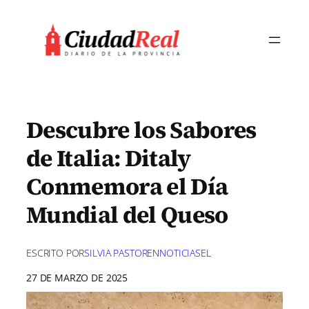
Saltar
al
contenido
Descubre los Sabores
de Italia: Ditaly
Conmemora el Día
Mundial del Queso
ESCRITO POR
SILVIA PASTOR
EN
NOTICIAS
EL
27 DE MARZO DE 2025