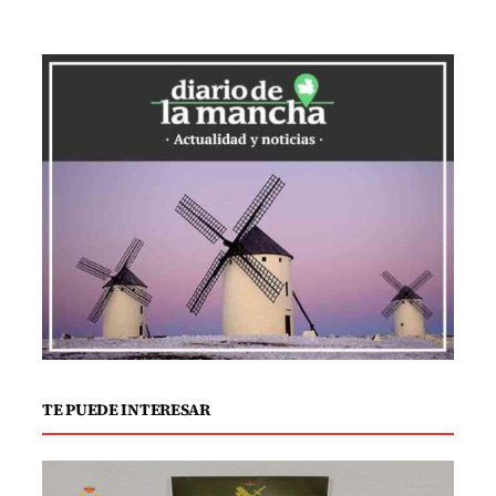
intenso y ligeramente salado, que
madura a lo largo de un año. Este queso
se presenta en las tablas de quesos y
embutidos de Ditaly, junto con otras
delicias italianas como la mortadella di
Bologna, el guanciale y el salame napoli
dolce. No falta en esta selección el
Tomino de Piamonte, que se distingue
por su textura cremosa y su aroma a
nuez.
La Llanura Padana aporta su célebre
TE PUEDE INTERESAR
Grana Padano, conocido y valorado
internacionalmente por su textura
granulada y sabor maduro. En contraste,