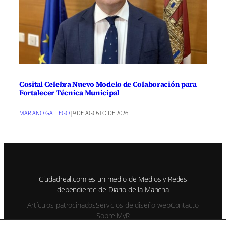
Cosital Celebra Nuevo Modelo de Colaboración para
Fortalecer Técnica Municipal
MARIANO GALLEGO
|
9 DE AGOSTO DE 2026
Ciudadreal.com es un medio de Medios y Redes
dependiente de Diario de la Mancha
Artículos patrocinados
Servicios de diseño web
Contacto
Sobre MyR