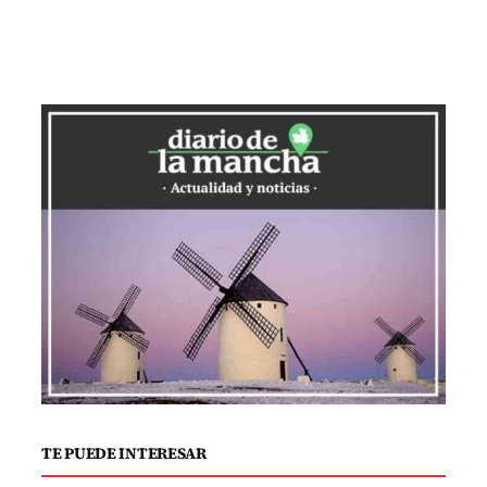
ajustables y edredones de forma
eficiente sino hasta después de los 30
años. El estudio indica que los jóvenes
suelen depender de sus padres para
mantener ordenada la ropa de cama,
llevando a los adultos jóvenes a enfrentar
una curva de aprendizaje significativa al
independizarse. No obstante, es
alrededor de la tercera década de vida
cuando la necesidad de eficiencia y
orden en el hogar impulsa el
descubrimiento de técnicas más
compactas para doblar la ropa de cama.
TE PUEDE INTERESAR
El truco, sencillo pero eficaz, consiste en