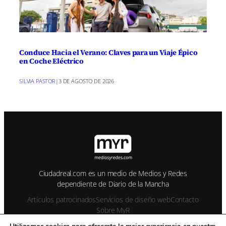
Conduce Hacia el Verano: Claves para un Viaje Épico
en Coche Eléctrico
SILVIA PASTOR
|
3 DE AGOSTO DE 2026
Ciudadreal.com es un medio de Medios y Redes
dependiente de Diario de la Mancha
Artículos patrocinados
Servicios de diseño web
Contacto
Sobre MyR