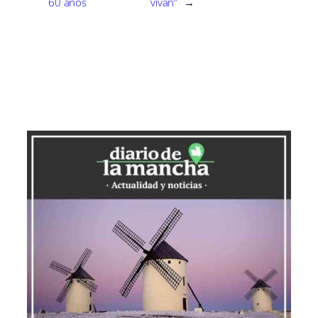
60 años
vivan”
→
emprendedor creado en abril de 2022
por Lucas Anguita y Stefano Armadoro,
que consiguieron elaborar 5 kilos de esta
crema nada más comenzar.
«La idea de Cremacuadrado es una idea
conjunta con Stefano», comenta Anguita,
encargado de elaborar la marca del
producto. «Un día me preguntó si quería
hacer algo con el pistacho porque en
Ciudad Real hay mucha producción de
esta materia prima», añade.
Armadoro, originario de Italia e
investigador en el Centro de Investigación