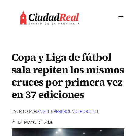
Saltar
al
contenido
Copa y Liga de fútbol
sala repiten los mismos
cruces por primera vez
en 37 ediciones
ESCRITO POR
ANGEL CARRERO
EN
DEPORTES
EL
21 DE MAYO DE 2026