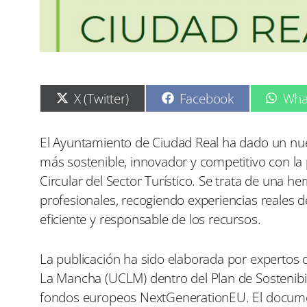
C
C
C
X (Twitter)
Facebook
Wha
o
o
o
m
m
m
p
p
p
El Ayuntamiento de Ciudad Real ha dado un nue
a
a
a
más sostenible, innovador y competitivo con la
r
r
r
t
t
t
Circular del Sector Turístico. Se trata de una h
i
i
i
profesionales, recogiendo experiencias reales d
r
r
r
e
e
e
eficiente y responsable de los recursos.
n
n
n
La publicación ha sido elaborada por expertos d
La Mancha (UCLM) dentro del Plan de Sostenibilid
fondos europeos NextGenerationEU. El documen