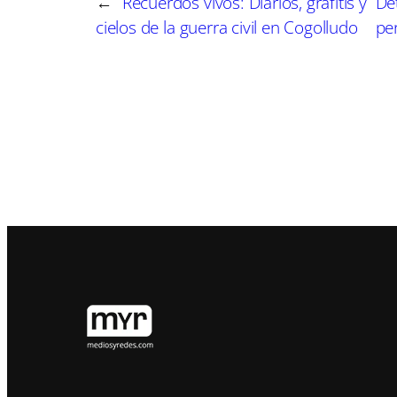
←
Recuerdos vivos: Diarios, grafitis y
De
cielos de la guerra civil en Cogolludo
pe