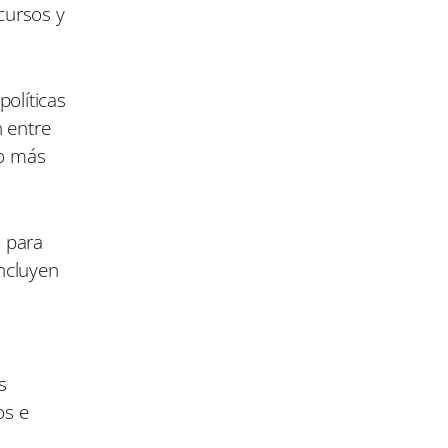
cursos y
políticas
n entre
co más
U para
incluyen
s
os e