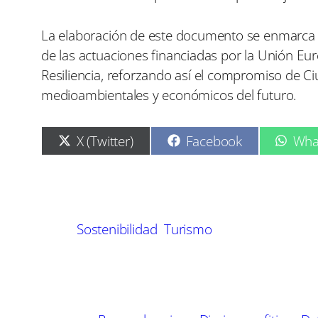
La elaboración de este documento se enmarca e
de las actuaciones financiadas por la Unión Eu
Resiliencia, reforzando así el compromiso de C
medioambientales y económicos del futuro.
C
C
C
X (Twitter)
Facebook
Wha
o
o
o
m
m
m
p
p
p
a
a
a
r
r
r
t
t
t
Sostenibilidad
Turismo
i
i
i
r
r
r
e
e
e
n
n
n