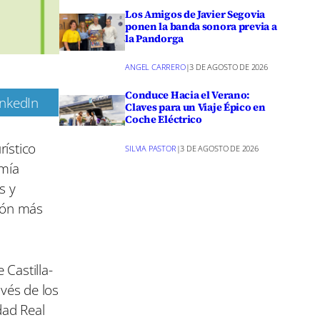
Los Amigos de Javier Segovia
ponen la banda sonora previa a
la Pandorga
ANGEL CARRERO
|
3 DE AGOSTO DE 2026
Conduce Hacia el Verano:
inkedIn
Claves para un Viaje Épico en
Coche Eléctrico
m
ístico
SILVIA PASTOR
|
3 DE AGOSTO DE 2026
omía
s y
tión más
Castilla-
avés de los
dad Real