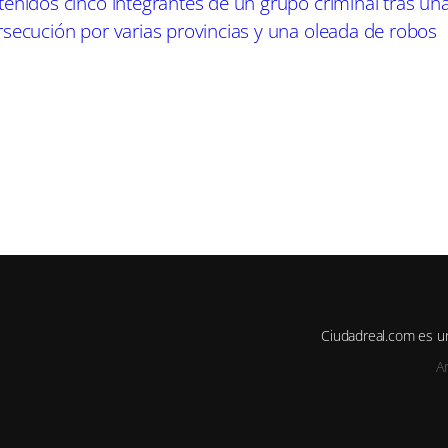
tenidos cinco integrantes de un grupo criminal tras un
rsecución por varias provincias y una oleada de robos
Ciudadreal.com es u
A