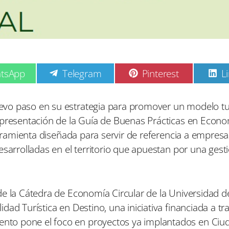
C
C
C
tsApp
Telegram
Pinterest
L
o
o
o
m
m
p
p
p
vo paso en su estrategia para promover un modelo tur
a
a
a
 presentación de la Guía de Buenas Prácticas en Econ
r
r
r
t
t
t
erramienta diseñada para servir de referencia a empresa
i
i
i
esarrolladas en el territorio que apuestan por una ges
r
r
r
e
e
e
n
n
n
e la Cátedra de Economía Circular de la Universidad de 
ad Turística en Destino, una iniciativa financiada a tr
to pone el foco en proyectos ya implantados en Ciu