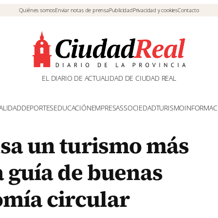
Quiénes somos
Enviar notas de prensa
Publicidad
Privacidad y cookies
Contacto
EL DIARIO DE ACTUALIDAD DE CIUDAD REAL
ALIDAD
DEPORTES
EDUCACIÓN
EMPRESAS
SOCIEDAD
TURISMO
INFORMAC
sa un turismo más
a guía de buenas
omía circular