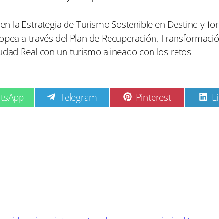
n la Estrategia de Turismo Sostenible en Destino y fo
ropea a través del Plan de Recuperación, Transformació
iudad Real con un turismo alineado con los retos
C
C
C
tsApp
Telegram
Pinterest
L
o
o
o
m
m
p
p
p
a
a
a
r
r
r
t
t
t
i
i
i
r
r
r
e
e
e
n
n
n