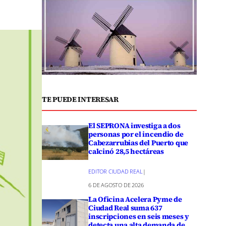
TE PUEDE INTERESAR
El SEPRONA investiga a dos
personas por el incendio de
Cabezarrubias del Puerto que
calcinó 28,5 hectáreas
EDITOR CIUDAD REAL
|
6 DE AGOSTO DE 2026
La Oficina Acelera Pyme de
Ciudad Real suma 637
inscripciones en seis meses y
detecta una alta demanda de