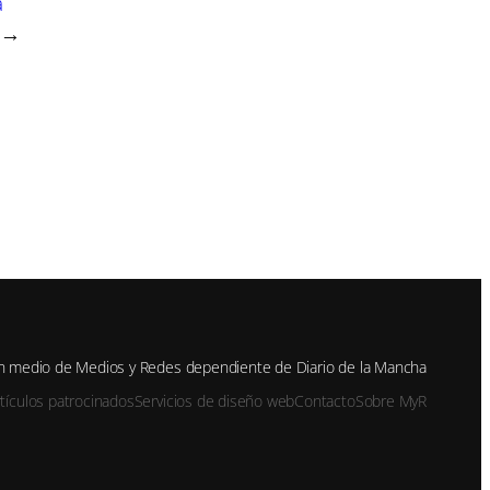
a
→
n medio de Medios y Redes dependiente de Diario de la Mancha
rtículos patrocinados
Servicios de diseño web
Contacto
Sobre MyR