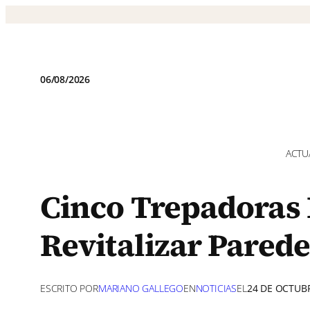
Saltar
al
contenido
06/08/2026
ACTU
Cinco Trepadoras
Revitalizar Pared
ESCRITO POR
MARIANO GALLEGO
EN
NOTICIAS
EL
24 DE OCTUB