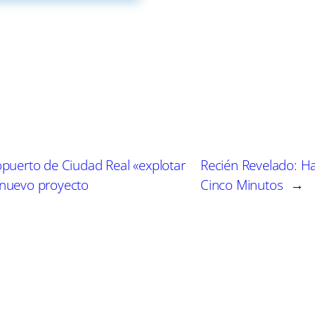
ta con sus llamativos y aromáticos racimos de flores vio
 dulce que impregna el aire. Su capacidad para trepar 
lternativa para cubrir muros altos o crear pérgolas rom
e.
lancas intensamente perfumadas, se perfila como otra e
opuerto de Ciudad Real «explotar
Recién Revelado: H
encia tanto al frío como al calor, y su vigoroso crecimi
 nuevo proyecto
Cinco Minutos
→
e vallas o muros, agregando un aroma inigualable al en
por su espectacular cambio de color con el paso de las
e cambia desde la primavera hasta el otoño. Su adaptab
obustez, la hacen una aliada infalible en diversos paisaj
 planta ideal para áreas con sombra parcial, gracias a