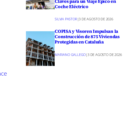
Claves para un Viaje Épico en
Coche Eléctrico
SILVIA PASTOR
|
3 DE AGOSTO DE 2026
letas, que
COPISA y Visoren Impulsan la
y soportar
Construcción de 875 Viviendas
ánticas,
Protegidas en Cataluña
MARIANO GALLEGO
|
3 DE AGOSTO DE 2026
lección
ace
ento la
torno.
ilidad a
es.
 su