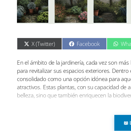
C
C
C
X (Twitter)
Facebook
Wha
o
o
o
m
m
m
p
p
p
En el ámbito de la jardinería, cada vez son más
a
a
a
para revitalizar sus espacios exteriores. Dentr
r
r
r
t
t
t
consolidado como una opción idónea para aqu
i
i
i
atractivos. Estas plantas, con su capacidad de a
r
r
r
e
e
e
belleza, sino que también enriquecen la biodive
n
n
n
Una de las favoritas en este ámbito es la hiedra
como al frío invernal. Esta planta se destaca po
📖 
superficies, garantizando una cobertura comple