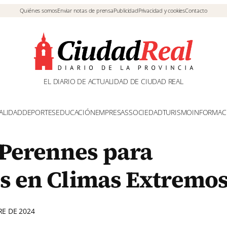
Quiénes somos
Enviar notas de prensa
Publicidad
Privacidad y cookies
Contacto
EL DIARIO DE ACTUALIDAD DE CIUDAD REAL
ALIDAD
DEPORTES
EDUCACIÓN
EMPRESAS
SOCIEDAD
TURISMO
INFORMAC
 Perennes para
es en Climas Extremo
RE DE 2024