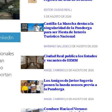
EDITOR CIUDAD REAL
|
5 DE AGOSTO DE 2026
Castilla-La Mancha destaca la
singularidad de la Pandorga
para ser Fiesta de Interés
Turístico Nacional
inkedIn
m
MARIANO GALLEGO
|
3 DE AGOSTO DE 2026
ionales
Ciudad Real publica los listados
han
y vacantes de EEMM
co
ANGEL CARRERO
|
3 DE AGOSTO DE 2026
portan
Los Amigos de Javier Segovia
ponen la banda sonora previa a
la Pandorga
del verano
ANGEL CARRERO
|
3 DE AGOSTO DE 2026
diferentes
Conduce Hacia el Verano:
ermanece