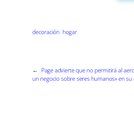
vibrante durante todo el año.
A la par, la glicinia presenta una opción exquisi
no solo ofrecen belleza, sino también un aroma
decoración
hogar
climas extremos la convierte en una excelente a
transformando el espacio con un toque elegant
El jazmín estrellado, conocido por sus flores b
←
Page advierte que no permitirá al aer
formidable. Es una planta con una notable resist
un negocio sobre seres humanos» en su
hace perfecta para cubrir largas extensiones d
La parra virgen se ha ganado un lugar especial 
estaciones, ofreciendo un despliegue visual qu
diferentes tipos de suelo y clima, junto con su r
Finalmente, la madreselva se presenta como una