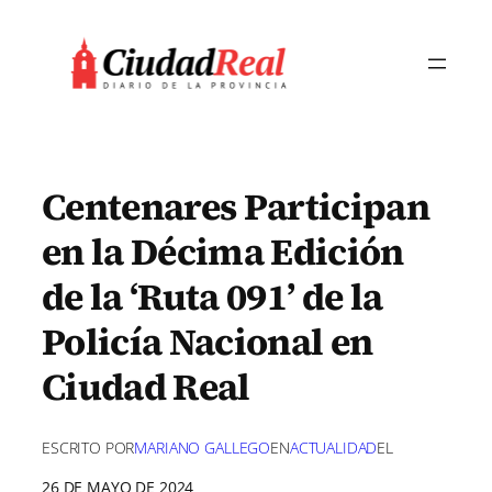
Saltar
al
contenido
Centenares Participan
en la Décima Edición
de la ‘Ruta 091’ de la
Policía Nacional en
Ciudad Real
ESCRITO POR
MARIANO GALLEGO
EN
ACTUALIDAD
EL
26 DE MAYO DE 2024