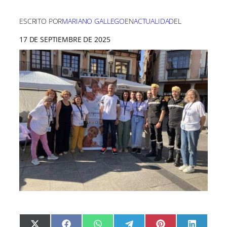
ESCRITO POR
MARIANO GALLEGO
EN
ACTUALIDAD
EL
17 DE SEPTIEMBRE DE 2025
C
C
C
C
C
C