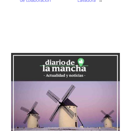
de colaboración
Lavadora
→
Registro de Donantes de Médula Ósea
(REDMO) a finales de agosto. Esta cifra se
dio a conocer durante la visita de Marín
al punto de información y captación de
donantes instalado en la Plaza de
Zocodover, Toledo, en el marco de la
iniciativa UMEdula, promovida por la
Unidad Militar de Emergencias para
concienciar sobre la importancia de la
donación de médula ósea.
Durante el primer semestre de 2025, se
han registrado 1,414 nuevos donantes en
el REDMO, distribuidos de la siguiente
manera: Albacete con 290, Ciudad Real