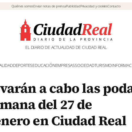
Quiénes somos
Enviar notas de prensa
Publicidad
Privacidad y cookies
Contacto
EL DIARIO DE ACTUALIDAD DE CIUDAD REAL
ALIDAD
DEPORTES
EDUCACIÓN
EMPRESAS
SOCIEDAD
TURISMO
INFORMAC
evarán a cabo las pod
mana del 27 de
enero en Ciudad Real