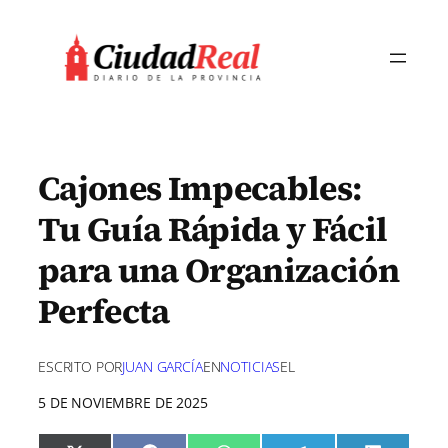
Saltar
al
contenido
Cajones Impecables:
Tu Guía Rápida y Fácil
para una Organización
Perfecta
ESCRITO POR
JUAN GARCÍA
EN
NOTICIAS
EL
5 DE NOVIEMBRE DE 2025