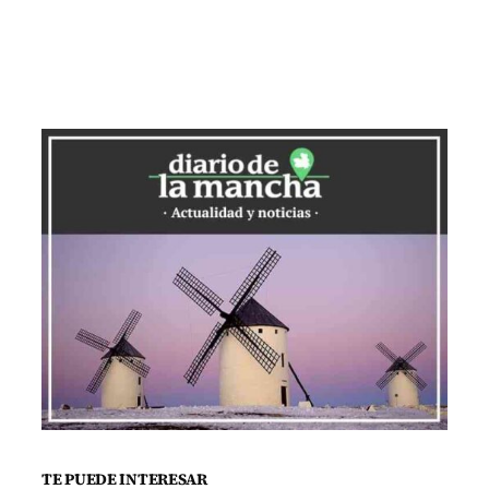
adversa situación climatológica.
Gómez explicó que el dispositivo del
Infocam entra en funcionamiento el 1 de
junio, dependiendo del índice de
propagación de incendios. La
desescalada de medios de extinción
comienza en septiembre y se adapta a
las condiciones climáticas. Este año, la
reducción de recursos se está llevando a
cabo con mayor precaución, ya que las
temperaturas se mantienen elevadas,
llegando hasta seis grados por encima de
la media. Actualmente, las provincias de
Toledo, Ciudad Real y Albacete se
TE PUEDE INTERESAR