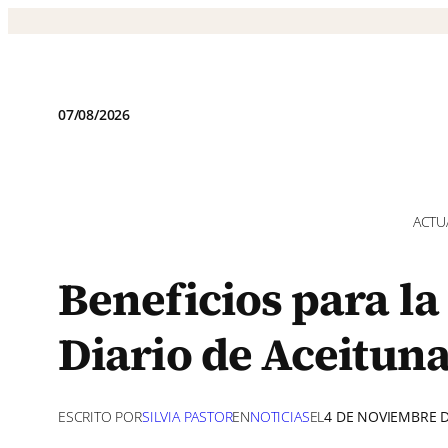
Saltar
al
contenido
07/08/2026
ACTU
Beneficios para l
Diario de Aceitun
ESCRITO POR
SILVIA PASTOR
EN
NOTICIAS
EL
4 DE NOVIEMBRE D