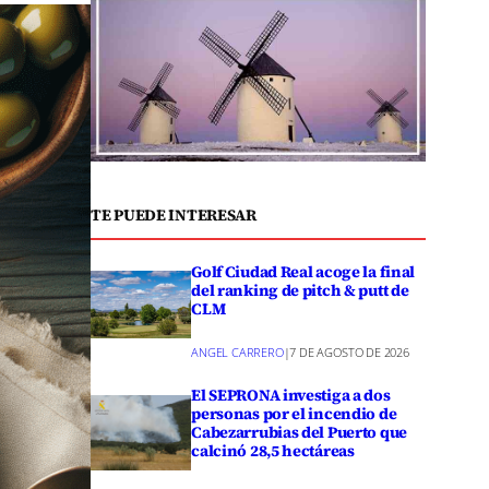
TE PUEDE INTERESAR
Golf Ciudad Real acoge la final
del ranking de pitch & putt de
CLM
ANGEL CARRERO
|
7 DE AGOSTO DE 2026
El SEPRONA investiga a dos
personas por el incendio de
Cabezarrubias del Puerto que
calcinó 28,5 hectáreas