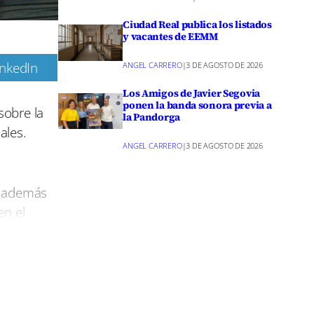
Ciudad Real publica los listados
y vacantes de EEMM
inkedIn
ANGEL CARRERO
|
3 DE AGOSTO DE 2026
m
Los Amigos de Javier Segovia
ponen la banda sonora previa a
sobre la
la Pandorga
ales.
ANGEL CARRERO
|
3 DE AGOSTO DE 2026
E, además
en el
ibuye a
 funciones
 unidades,